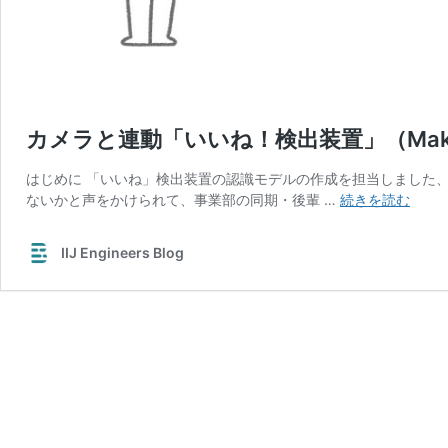
カメラと連動「いいね！検出装置」（Maker Fa
はじめに 「いいね」検出装置の認識モデルの作成を担当しました、MVNO事
カ
ないかと声をかけられて、事業部の同期・後輩 …
続きを読む
メ
ラ
IIJ Engineers Blog
と
連
動
「い
い
ね！
検
出
装