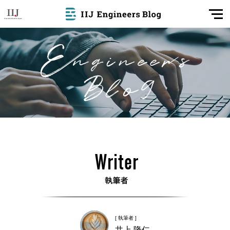
[ 執筆者 ]
井上 隆仁