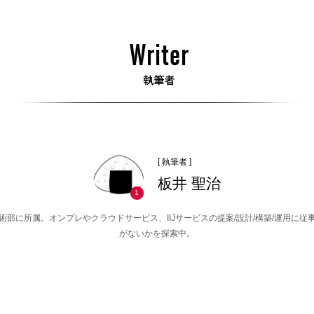
[ 執筆者 ]
板井 聖治
1
社技術部に所属。オンプレやクラウドサービス、IIJサービスの提案/設計/構築/運用に従
がないかを探索中。