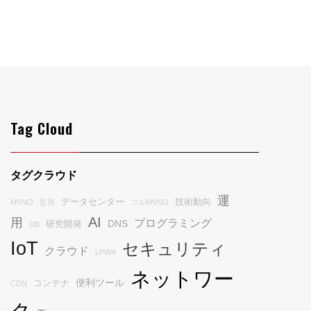
Tag Cloud
タグクラウド
運
データセンター
技術動向
MVNO
監視
フルMVNO
AI
用
プログラミング
DNS
研究開発
DB
IoT
セキュリティ
クラウド
LPWA
ネットワー
便利ツール
コンテナ
CDN
ク