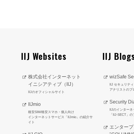
IIJ Websites
IIJ Blog
株式会社インターネット
wizSafe Sec
イニシアティブ（IIJ）
IIJ セキュリ
アナリストのブ
IIJのオフィシャルサイト
Security Di
IIJmio
IIJのインター
格安SIM/格安スマホ・個人向け
「IIJ-SECT」
インターネットサービス「IIJmio」の紹介サ
イト
エンタープ