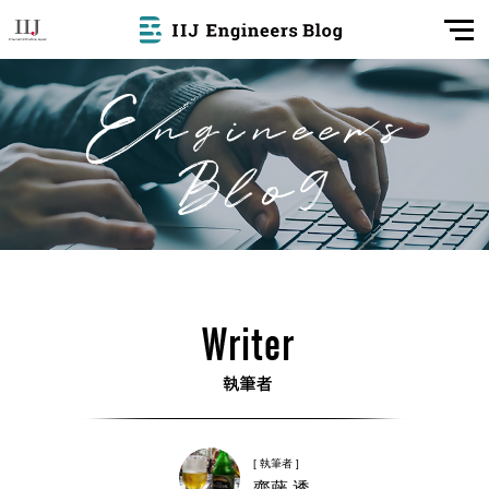
[ 執筆者 ]
齋藤 透