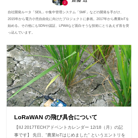
2
自社開発ルータ「SEIL」や集中管理システム「SMF」などの開発を手がけ、
2015年から電力小売自由化に向けたプロジェクトに参画。2017年から農業IoTを
始める。その他にもSDNや認証、LPWAなど面白そうな技術にとりあえず首を突
っ込んでいます。
LoRaWAN の飛び具合について
【IIJ 2017TECHアドベントカレンダー 12/18（月）の記
事です】 先日、”農業IoTはじめました” というエントリを