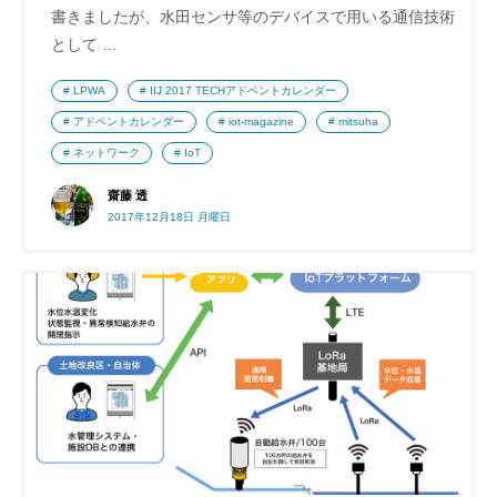
書きましたが、水田センサ等のデバイスで用いる通信技術
として …
LPWA
IIJ 2017 TECHアドベントカレンダー
アドベントカレンダー
iot-magazine
mitsuha
ネットワーク
IoT
齋藤 透
2017年12月18日 月曜日