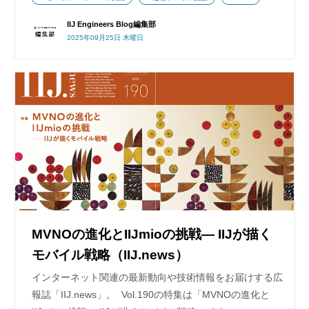
IIJ Engineers Blog編集部
2025年09月25日 木曜日
MVNOの進化とIIJmioの挑戦― IIJが描く
モバイル戦略（IIJ.news）
インターネット関連の最新動向や技術情報をお届けする広
報誌「IIJ.news」。 Vol.190の特集は「MVNOの進化と