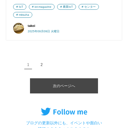
IoT
iot-magazine
農業IoT
センター
mitsuha
takoi
2025年09月09日 火曜日
1
2
次のページへ
ブログの更新以外にも、イベントや面白い