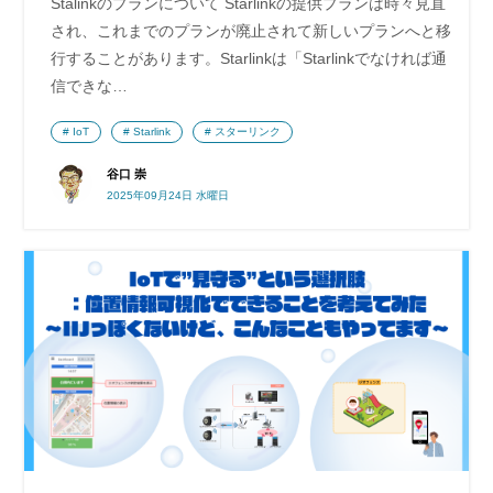
Stalinkのプランについて Starlinkの提供プランは時々見直
され、これまでのプランが廃止されて新しいプランへと移
行することがあります。Starlinkは「Starlinkでなければ通
信できな…
IoT
Starlink
スターリンク
谷口 崇
2025年09月24日 水曜日