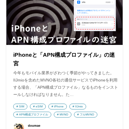
iPhoneと「APN構成プロファイル」の迷
宮
今年もモバイル業界がざわつく季節がやってきました。
IIJmioを含めたMVNO各社の通信サービスでiPhoneを利用
する場合、「APN構成プロファイル」なるものをインスト
ールしなければなりません。た…
SIM
eSIM
iPhone
IIJmio
APN構成プロファイル
MVNO
フルMVNO
doumae