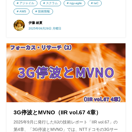
アジャイル
スクラム
ngy-agile
IaC
AWS
技術情報
伊藤 綾夏
2025年09月29日 月曜日
3G停波とMVNO（IIR vol.67 4章）
2025年9月に発行したIIJの技術レポート「IIR vol.67」の
第4章、「3G停波とMVNO」では、NTTドコモの3Gサー