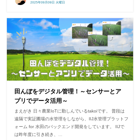
2025年09月09日 火曜日
田んぼをデジタル管理！～センサーとア
プリでデータ活用～
まえがき 日々農業IoTに勤しんでいるtakoiです。 普段は
遠隔で実証圃場の水管理をしながら、IIJ水管理プラットフ
ォーム for 水田のバックエンド開発をしています。 IIJで
は昨年度に引き続き、…