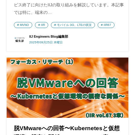
ビス終了に向けたIIJの取り組みを解説しています。本記事
では特に、端末の…
MVNO
IIR
モバイル 3G、LTEの状況
IIR67
IIJ Engineers Blog編集部
2025年09月25日 木曜日
脱VMwareへの回答〜Kubernetesと仮想