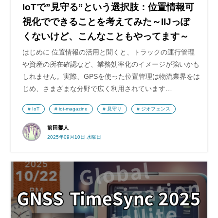
IoTで”見守る”という選択肢：位置情報可
視化でできることを考えてみた～IIJっぽ
くないけど、こんなこともやってます～
はじめに 位置情報の活用と聞くと、トラックの運行管理
や資産の所在確認など、業務効率化のイメージが強いかも
しれません。実際、GPSを使った位置管理は物流業界をは
じめ、さまざまな分野で広く利用されています…
IoT
iot-magazine
見守り
ジオフェンス
前田馨人
2025年09月10日 水曜日