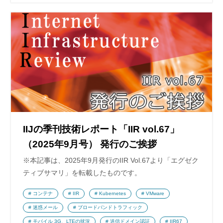
IIJの季刊技術レポート「IIR vol.67」
（2025年9月号） 発行のご挨拶
※本記事は、2025年9月発行のIIR Vol.67より「エグゼク
ティブサマリ」を転載したものです。
コンテナ
IIR
Kubernetes
VMware
迷惑メール
ブロードバンドトラフィック
モバイル 3G、LTEの状況
送信ドメイン認証
IIR67