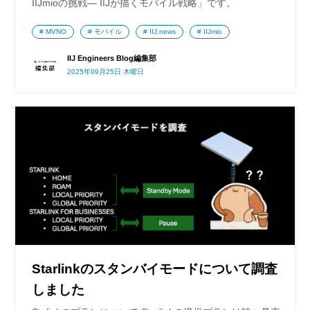
IIJmioの挑戦― IIJが描くモバイル戦略」です。
MVNO
モバイル
IIJ.news
IIJmio
IIJ Engineers Blog編集部
2025年09月25日 木曜日
Starlinkのスタンバイモードについて調査
しました