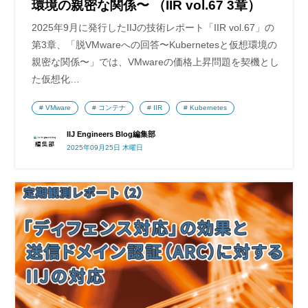
環境の親密な関係〜 （IIR vol.67 3章）
2025年9月に発行したIIJの技術レポート「IIR vol.67」の
第3章、「脱VMwareへの回答〜Kubernetesと仮想環境の
親密な関係〜」では、VMwareの価格上昇問題を契機とし
た仮想化…
VMware
コンテナ
IIR
Kubernetes
IIJ Engineers Blog編集部
2025年09月25日 木曜日