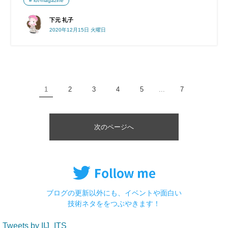
iot-magazine
下元 礼子
2020年12月15日 火曜日
1
2
3
4
5
...
7
次のページへ
ブログの更新以外にも、イベントや面白い
技術ネタををつぶやきます！
Tweets by IIJ_ITS