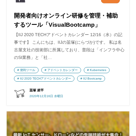
開発者向けオンライン研修を管理・補助
するツール「VisualBootcamp」
【IIJ 2020 TECHアドベントカレンダー 12/16（水）の記
事です】 こんにちは、IIJの韮塚(にらづか)です。 私は名
古屋支社の技術部に所属しており、普段は「インフラ中心
のSI業務」と「社…
便利ツール
アドベントカレンダー
Kubernetes
IIJ 2020 TECHアドベントカレンダー
IIJ Bootcamp
韮塚 凌平
2020年12月16日 水曜日