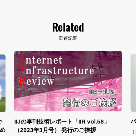
Related
関連記事
バ
IIJの季刊技術レポート「IIR vol.58」
ご
じめ
（2023年3月号） 発行のご挨拶
【