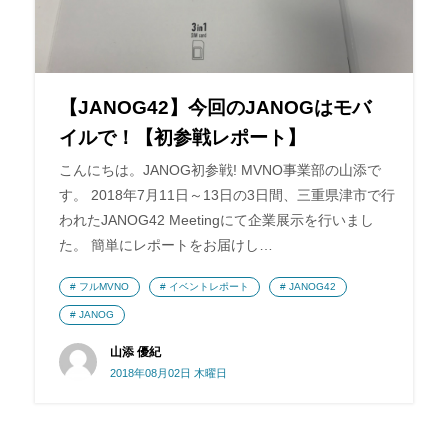
【JANOG42】今回のJANOGはモバ
イルで！【初参戦レポート】
こんにちは。JANOG初参戦! MVNO事業部の山添で
す。 2018年7月11日～13日の3日間、三重県津市で行
われたJANOG42 Meetingにて企業展示を行いまし
た。 簡単にレポートをお届けし…
フルMVNO
イベントレポート
JANOG42
JANOG
山添 優紀
2018年08月02日 木曜日