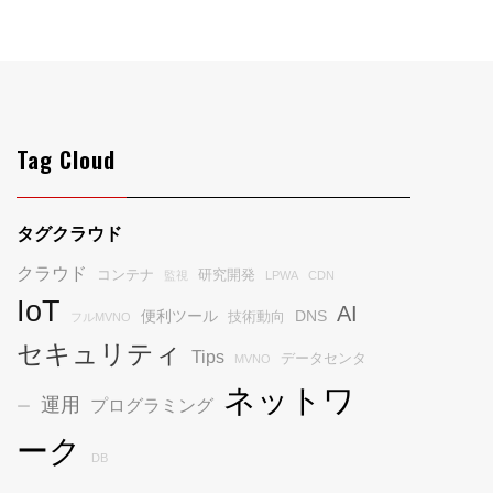
Tag Cloud
タグクラウド
クラウド
コンテナ
研究開発
監視
LPWA
CDN
IoT
AI
便利ツール
DNS
技術動向
フルMVNO
セキュリティ
Tips
データセンタ
MVNO
ネットワ
運用
プログラミング
ー
ーク
DB