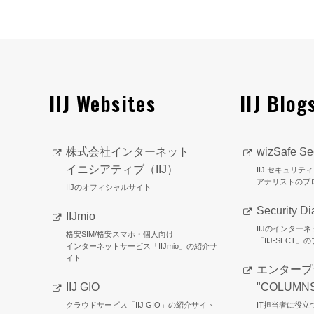
IIJ Websites
IIJ Blog
株式会社インターネット
wizSafe Sec
イニシアティブ（IIJ）
IIJ セキュリ
アナリストのブ
IIJのオフィシャルサイト
Security Di
IIJmio
IIJのインター
格安SIM/格安スマホ・個人向け
「IIJ-SECT」
インターネットサービス「IIJmio」の紹介サ
イト
エンタープ
IIJ GIO
"COLUMN
クラウドサービス「IIJ GIO」の紹介サイト
IT担当者に役