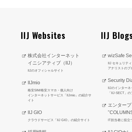
IIJ Websites
IIJ Blog
株式会社インターネット
wizSafe Sec
イニシアティブ（IIJ）
IIJ セキュリ
アナリストのブ
IIJのオフィシャルサイト
Security Di
IIJmio
IIJのインター
格安SIM/格安スマホ・個人向け
「IIJ-SECT」
インターネットサービス「IIJmio」の紹介サ
イト
エンタープ
IIJ GIO
"COLUMN
クラウドサービス「IIJ GIO」の紹介サイト
IT担当者に役