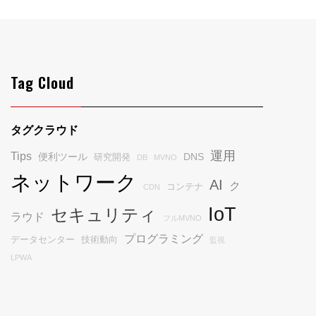
Tag Cloud
タグクラウド
運用
Tips
便利ツール
DNS
研究開発
DB
MVNO
ネットワーク
AI
ク
コンテナ
CDN
IoT
セキュリティ
ラウド
フルMVNO
プログラミング
データセンター
技術動向
監視
LPWA