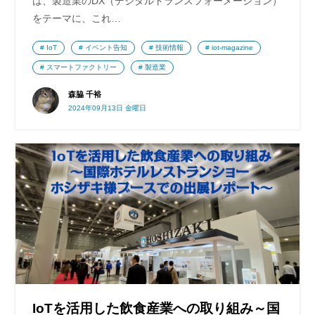
は、製造業のDX（デジタルトランスフォーメーション）
をテーマに、これ…
IoT
イベント告知
技術情報
iot-magazine
スマートファクトリー
製造業
森脇 千裕
2024年09月13日 金曜日
IoTを活用した飲食産業への取り組み～国