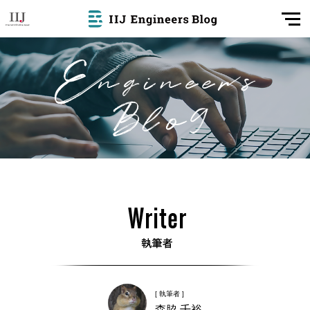
[ 執筆者 ]
森脇 千裕