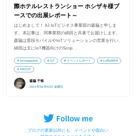
際ホテルレストランショー ホシザキ様ブ
ースでの出展レポート～
はじめまして！ IIJ IoTビジネス事業部の森脇と申しま
す。本記事は、同事業部の綿田と共著でお届けします。
森脇は普段モバイルやIoTソリューションの営業を行い、
綿田は主にIoT機器向けのScrip…
iot-magazine
IoT
イベントレポート
LoRaWAN
HACCP
森脇 千裕
2021年04月02日 金曜日
ブログの更新以外にも、イベントや面白い