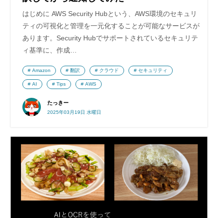
はじめに AWS Security Hubという、AWS環境のセキュリ
ティの可視化と管理を一元化することが可能なサービスが
あります。Security Hubでサポートされているセキュリテ
ィ基準に、作成…
Amazon
翻訳
クラウド
セキュリティ
AI
Tips
AWS
たっきー
2025年03月19日 水曜日