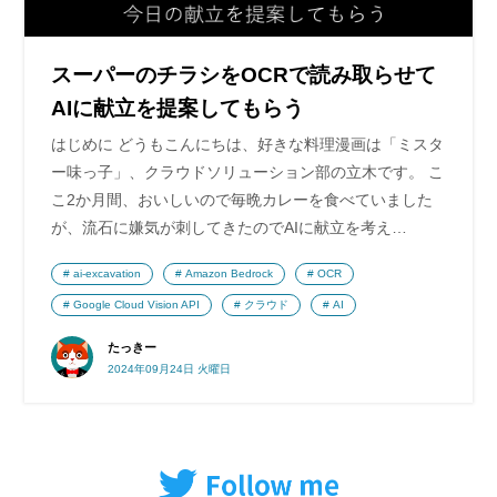
スーパーのチラシをOCRで読み取らせて
AIに献立を提案してもらう
はじめに どうもこんにちは、好きな料理漫画は「ミスタ
ー味っ子」、クラウドソリューション部の立木です。 こ
こ2か月間、おいしいので毎晩カレーを食べていました
が、流石に嫌気が刺してきたのでAIに献立を考え…
ai-excavation
Amazon Bedrock
OCR
Google Cloud Vision API
クラウド
AI
たっきー
2024年09月24日 火曜日