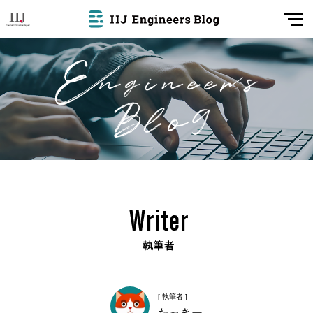
[ 執筆者 ]
たっきー