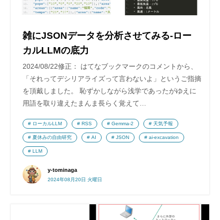
雑にJSONデータを分析させてみる-ロー
カルLLMの底力
2024/08/22修正： はてなブックマークのコメントから、
「それってデシリアライズって言わないよ」というご指摘
を頂戴しました。 恥ずかしながら浅学であったがゆえに
用語を取り違えたまんま長らく覚えて…
ローカルLLM
RSS
Gemma-2
天気予報
夏休みの自由研究
AI
JSON
ai-excavation
LLM
y-tominaga
2024年08月20日 火曜日