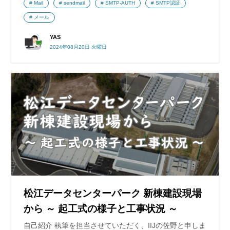
Mail
sendmail
SMTP-AUTH
SMTP認証
メール
YAS
2024年08月20日 火曜日
松江データセンターパーク 新棟建設現場
から ～ 起工式の様子と工事状況 ～
自己紹介 執筆を担当させていただく、IIJの佐野と申しま