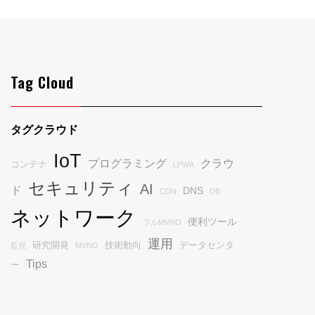
Tag Cloud
タグクラウド
IoT
プログラミング
クラウ
コンテナ
LPWA
セキュリティ
AI
ド
DNS
CDN
DB
ネットワーク
便利ツール
フルMVNO
運用
研究開発
技術動向
データセンタ
監視
MVNO
Tips
ー