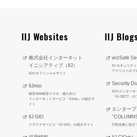
IIJ Websites
IIJ Blog
株式会社インターネット
wizSafe Sec
イニシアティブ（IIJ）
IIJ セキュリ
アナリストのブ
IIJのオフィシャルサイト
Security Di
IIJmio
IIJのインター
格安SIM/格安スマホ・個人向け
「IIJ-SECT」
インターネットサービス「IIJmio」の紹介サ
イト
エンタープ
IIJ GIO
"COLUMN
クラウドサービス「IIJ GIO」の紹介サイト
IT担当者に役