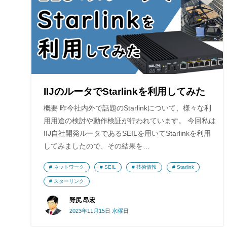
IIJのルータでStarlinkを利用してみた
概要 昨今社内外で話題のStarlinkについて、様々な利
用用途の検討や動作検証が行われています。 今回私は
IIJ自社開発ルータであるSEILを用いてStarlinkを利用
してみましたので、その結果を…
ネットワーク
SEIL
技術情報
Starlink
スターリンク
野尻 昂宏
2023年11月15日 水曜日