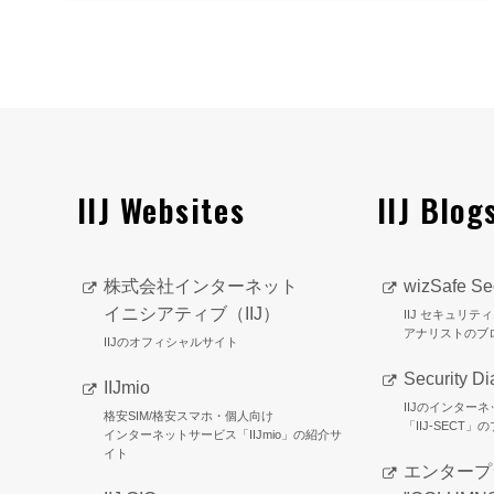
IIJ Websites
IIJ Blog
株式会社インターネット
wizSafe Sec
イニシアティブ（IIJ）
IIJ セキュリ
アナリストのブ
IIJのオフィシャルサイト
Security Di
IIJmio
IIJのインター
格安SIM/格安スマホ・個人向け
「IIJ-SECT」
インターネットサービス「IIJmio」の紹介サ
イト
エンタープ