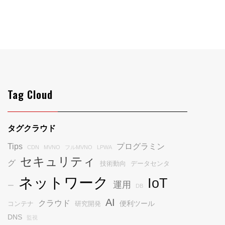
Tag Cloud
タグクラウド
Tips
プログラミン
CDN
MVNO
フルMVNO
LPWA
セキュリティ
グ
技術動向
データセンタ
ネットワーク
IoT
運用
ー
DB
AI
クラウド
便利ツール
コンテナ
研究開発
DNS
監視