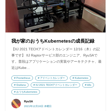
我が家のおうちKubernetesの成長記録
【IIJ 2021 TECHアドベントカレンダー 12/16（木）の記
事です】 IIJ Raptorサービス部のエンジニア、RyuSAで
す。普段はアプリケーションの実装やアーキテクチャ、最
近はKube…
Prometheus
アドベントカレンダー
Kubernetes
Grafana
IIJ 2021 TECHアドベントカレンダー
k8s
おうちKubernetes
RyuSA
2021年12月16日 木曜日