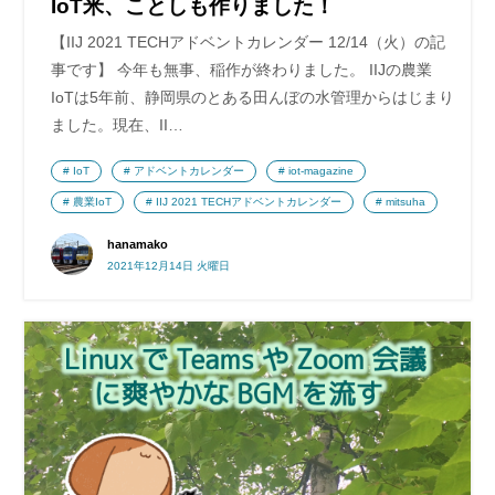
IoT米、ことしも作りました！
【IIJ 2021 TECHアドベントカレンダー 12/14（火）の記
事です】 今年も無事、稲作が終わりました。 IIJの農業
IoTは5年前、静岡県のとある田んぼの水管理からはじまり
ました。現在、II…
IoT
アドベントカレンダー
iot-magazine
農業IoT
IIJ 2021 TECHアドベントカレンダー
mitsuha
hanamako
2021年12月14日 火曜日