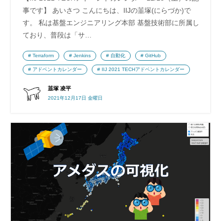
事です】 あいさつ こんにちは、IIJの韮塚(にらづか)で
す。 私は基盤エンジニアリング本部 基盤技術部に所属し
ており、普段は「サ…
Terraform
Jenkins
自動化
GitHub
アドベントカレンダー
IIJ 2021 TECHアドベントカレンダー
韮塚 凌平
2021年12月17日 金曜日