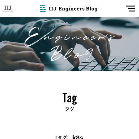
k8s
[タグ]