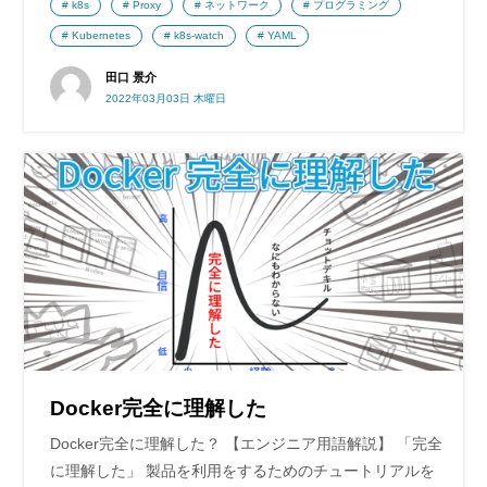
k8s
Proxy
ネットワーク
プログラミング
Kubernetes
k8s-watch
YAML
田口 景介
2022年03月03日 木曜日
Docker完全に理解した
Docker完全に理解した？ 【エンジニア用語解説】 「完全
に理解した」 製品を利用をするためのチュートリアルを