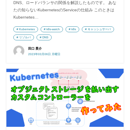
DNS、ロードバランサの関係を解説したものです。 あな
たの知らないKubernetesのServiceの仕組み このときは
Kubernetes…
Kubernetes
k8s-watch
k8s
キャッシュサーバ
リゾルバ
DNS
田口 景介
2023年03月06日 月曜日