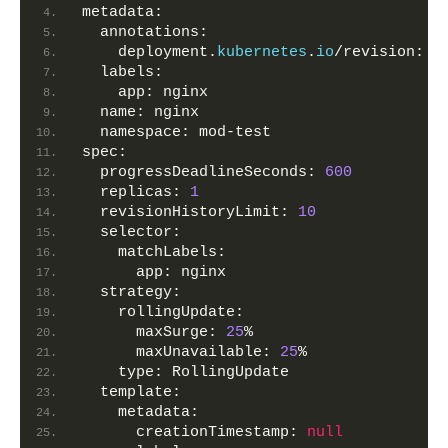
metadata:
  annotations:
    deployment.
kubernetes
.
io
/revision: 
"
  labels:
    app: nginx
  name: nginx
  namespace: mod-test
spec:
  progressDeadlineSeconds: 
600
  replicas: 
1
  revisionHistoryLimit: 
10
  selector:
    matchLabels:
      app: nginx
  strategy:
    rollingUpdate:
      maxSurge: 
25
%
      maxUnavailable: 
25
%
    type: RollingUpdate
  template:
    metadata:
      creationTimestamp: 
null