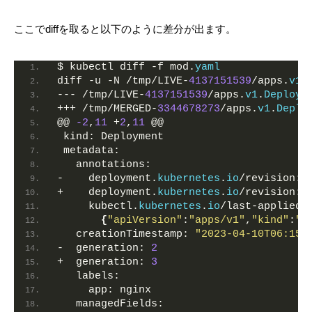
ここでdiffを取ると以下のように差分が出ます。
$ kubectl diff -f mod.
yaml
diff -u -N /tmp/LIVE-
4137151539
/apps.
v1
.
--- /tmp/LIVE-
4137151539
/apps.
v1
.
Deploym
+++ /tmp/MERGED-
3344678273
/apps.
v1
.
Deplo
@@ 
-2
,
11
 +
2
,
11
 @@
 kind: Deployment
 metadata:
   annotations:
-    deployment.
kubernetes
.
io
/revision: 
+    deployment.
kubernetes
.
io
/revision: 
     kubectl.
kubernetes
.
io
/last-applied-
{
"apiVersion"
:
"apps/v1"
,
"kind"
:
"D
   creationTimestamp: 
"2023-04-10T06:15:
-  generation: 
2
+  generation: 
3
   labels:
     app: nginx
   managedFields: