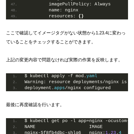
         imagePullPolicy: Always
         name: nginx
         resources: 
{}
ここで確認してイメージタグがない状態から1.23.4に変わっ
ていることをチェックすることができます。
上記の変更内容で問題なければ実際の作業を反映します。
$ kubectl apply -f mod.
yaml
Warning: resource deployments/nginx is m
deployment.
apps
/nginx configured
最後に再度確認を行います。
$ kubectl get po -l app=nginx -ocustom-c
NAME                    IMAGE
nginx-5f8fb4dbc-shlg6   nginx:
1.23
.
4