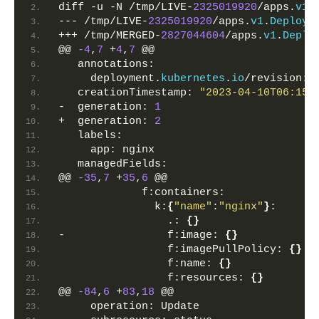
diff -u -N /tmp/LIVE-
2325019920
/apps.
v1
.
--- /tmp/LIVE-
2325019920
/apps.
v1
.
Deploym
+++ /tmp/MERGED-
2827044604
/apps.
v1
.
Deplo
@@ 
-4
,
7
 +
4
,
7
 @@
   annotations:
     deployment.
kubernetes
.
io
/revision: 
   creationTimestamp: 
"2023-04-10T06:15:
-  generation: 
1
+  generation: 
2
   labels:
     app: nginx
   managedFields:
@@ 
-35
,
7
 +
35
,
6
 @@
             f:containers:
               k:
{
"name"
:
"nginx"
}
:
                 .: 
{}
-                f:image: 
{}
                 f:imagePullPolicy: 
{}
                 f:name: 
{}
                 f:resources: 
{}
@@ 
-84
,
6
 +
83
,
18
 @@
     operation: Update