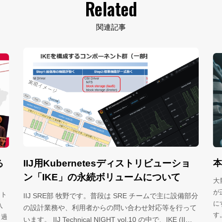
Related
関連記事
esディストリビューショ
本当に必要なアラートだけを
リュームについて
大量のアラートを、どうさばくか サー
が正常に作動しているかどうか監視しつ
は SRE チームで主に設備部分
にすばやく対応するのは、運用担当者の
の問い合わせ対応等を行って
す。IIJではネットワークだけでなく、
HT vol.10 の中で、IKE (II…