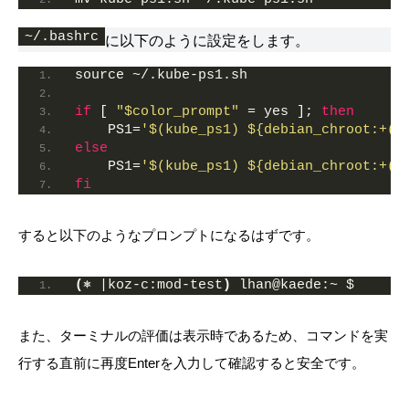
~/.bashrc
に以下のように設定をします。
source ~/.kube-ps1.sh
if
 [ 
"$color_prompt"
 = yes ]; 
then
    PS1
=
'$(kube_ps1) ${debian_chroot:+($
else
    PS1
=
'$(kube_ps1) ${debian_chroot:+($
fi
すると以下のようなプロンプトになるはずです。
(
⎈ |koz-c:mod-test
)
 lhan@kaede:~ $
また、ターミナルの評価は表示時であるため、コマンドを実
行する直前に再度Enterを入力して確認すると安全です。