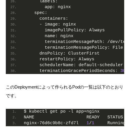
      labels:
        app: nginx
    spec:
      containers:
      - image: nginx
        imagePullPolicy: Always
        name: nginx
        terminationMessagePath: /dev/ter
        terminationMessagePolicy: File
      dnsPolicy: ClusterFirst
      restartPolicy: Always
      schedulerName: default-scheduler
      terminationGracePeriodSeconds: 
30
このDeploymentによって作られるPodの一覧は以下のとおり
です。
$ kubectl get po -l app=nginx
NAME                    READY   STATUS  
nginx-76d6c9b8c-zfd7l   
1
/
1
     Running 