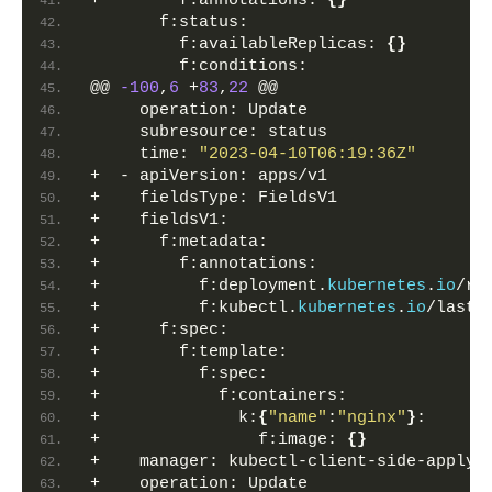
+        f:annotations: 
{}
       f:status:
         f:availableReplicas: 
{}
         f:conditions:
@@ 
-100
,
6
 +
83
,
22
 @@
     operation: Update
     subresource: status
     time: 
"2023-04-10T06:19:36Z"
+  - apiVersion: apps/v1
+    fieldsType: FieldsV1
+    fieldsV1:
+      f:metadata:
+        f:annotations:
+          f:deployment.
kubernetes
.
io
/re
+          f:kubectl.
kubernetes
.
io
/last-
+      f:spec:
+        f:template:
+          f:spec:
+            f:containers:
+              k:
{
"name"
:
"nginx"
}
:
+                f:image: 
{}
+    manager: kubectl-client-side-apply
+    operation: Update