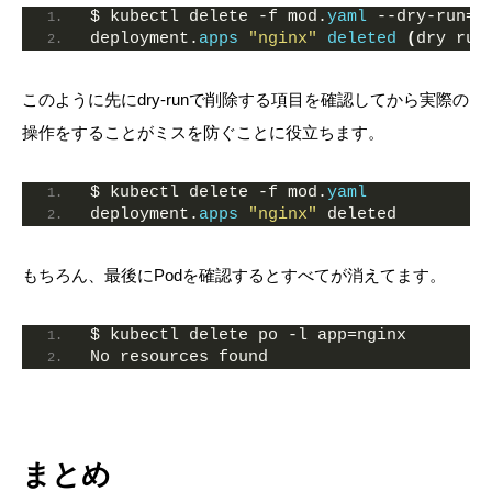
$ kubectl delete -f mod.
yaml
 --dry-run=c
deployment.
apps
"nginx"
deleted
(
dry run
このように先にdry-runで削除する項目を確認してから実際の
操作をすることがミスを防ぐことに役立ちます。
$ kubectl delete -f mod.
yaml
deployment.
apps
"nginx"
 deleted
もちろん、最後にPodを確認するとすべてが消えてます。
$ kubectl delete po -l app=nginx
No resources found
まとめ