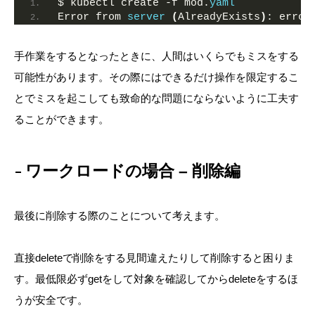
$ kubectl create -f mod.
yaml
Error from 
server
(
AlreadyExists
)
: error
手作業をするとなったときに、人間はいくらでもミスをする
可能性があります。その際にはできるだけ操作を限定するこ
とでミスを起こしても致命的な問題にならないように工夫す
ることができます。
ワークロードの場合 – 削除編
最後に削除する際のことについて考えます。
直接deleteで削除をする見間違えたりして削除すると困りま
す。最低限必ずgetをして対象を確認してからdeleteをするほ
うが安全です。