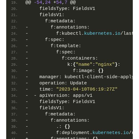
@@ 
-54
,
24
 +
54
,
7
 @@
     fieldsType: FieldsV1
     fieldsV1:
       f:metadata:
-        f:annotations:
-          f:kubectl.
kubernetes
.
io
/last-
-      f:spec:
-        f:template:
-          f:spec:
-            f:containers:
-              k:
{
"name"
:
"nginx"
}
:
-                f:image: 
{}
-    manager: kubectl-client-side-apply
-    operation: Update
-    time: 
"2023-04-10T06:19:27Z"
-  - apiVersion: apps/v1
-    fieldsType: FieldsV1
-    fieldsV1:
-      f:metadata:
-        f:annotations:
-          .: 
{}
-          f:deployment.
kubernetes
.
io
/re