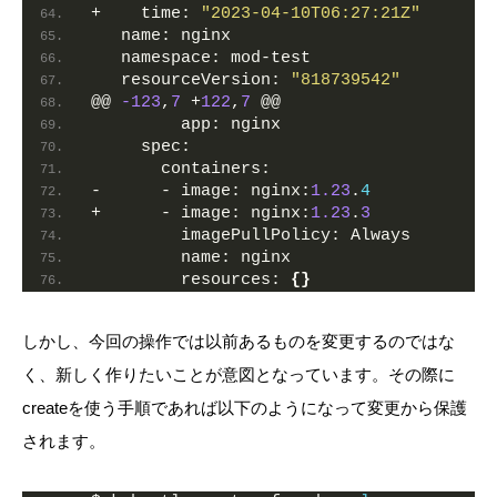
+    time: 
"2023-04-10T06:27:21Z"
   name: nginx
   namespace: mod-test
   resourceVersion: 
"818739542"
@@ 
-123
,
7
 +
122
,
7
 @@
         app: nginx
     spec:
       containers:
-      - image: nginx:
1.23
.
4
+      - image: nginx:
1.23
.
3
         imagePullPolicy: Always
         name: nginx
         resources: 
{}
しかし、今回の操作では以前あるものを変更するのではな
く、新しく作りたいことが意図となっています。その際に
createを使う手順であれば以下のようになって変更から保護
されます。