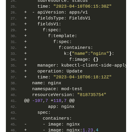
     subresource: status
     time: 
"2023-04-10T06:15:30Z"
+  - apiVersion: apps/v1
+    fieldsType: FieldsV1
+    fieldsV1:
+      f:spec:
+        f:template:
+          f:spec:
+            f:containers:
+              k:
{
"name"
:
"nginx"
}
:
+                f:image: 
{}
+    manager: kubectl-client-side-apply
+    operation: Update
+    time: 
"2023-04-10T06:18:12Z"
   name: nginx
   namespace: mod-test
   resourceVersion: 
"818735754"
@@ 
-107
,
7
 +
118
,
7
 @@
         app: nginx
     spec:
       containers:
-      - image: nginx
+      - image: nginx:
1.23
.
4