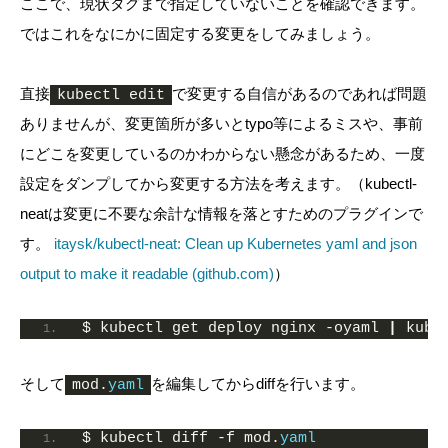
ここで、現状タグまで指定していないことを確認できます。
ではこれをなにかに固定する変更をしてみましょう。
直接
で変更する自信があるのであれば問題
kubectl edit
ありませんが、変更箇所が多いとtypo等によるミスや、事前
にどこを変更しているのかわからない懸念があるため、一度
設定をダンプしてから変更する方法を考えます。（kubectl-
neatは変更に不要な余計な情報を落とすためのプラグインで
す。
itaysk/kubectl-neat: Clean up Kubernetes yaml and json
output to make it readable (github.com)
）
$ kubectl get deploy nginx -oyaml 
|
 kube
そして
を編集してからdiffを行います。
mod.
yaml
$ kubectl diff -f mod.
yaml