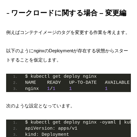
ワークロードに関する場合 – 変更編
例えばコンテナイメージのタグを変更する作業を考えます。
以下のようにnginxのDeploymentが存在する状態からスター
トすることを仮定します。
$ kubectl get deploy nginx
NAME    READY   UP-TO-DATE   AVAILABLE  
nginx   
1
/
1
1
1
          
次のような設定となっています。
$ kubectl get deploy nginx -oyaml 
|
 kube
apiVersion: apps/v1
kind: Deployment