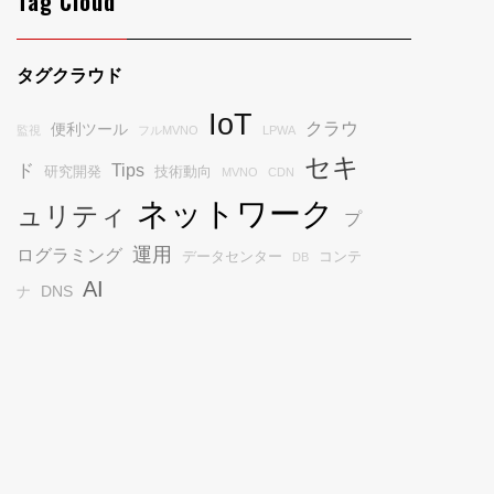
Tag Cloud
タグクラウド
IoT
クラウ
便利ツール
監視
フルMVNO
LPWA
セキ
ド
Tips
研究開発
技術動向
MVNO
CDN
ネットワーク
ュリティ
プ
運用
ログラミング
データセンター
コンテ
DB
AI
DNS
ナ