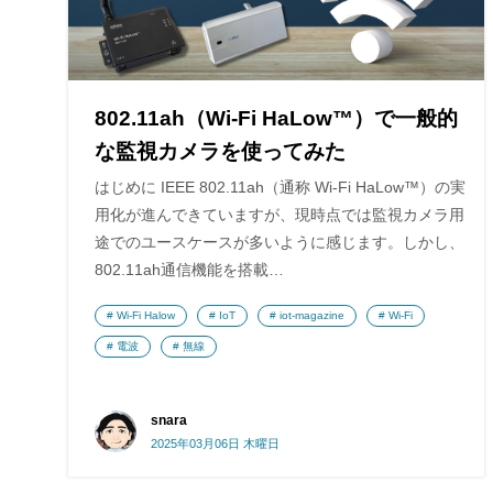
802.11ah（Wi-Fi HaLow™）で一般的
な監視カメラを使ってみた
はじめに IEEE 802.11ah（通称 Wi-Fi HaLow™）の実
用化が進んできていますが、現時点では監視カメラ用
途でのユースケースが多いように感じます。しかし、
802.11ah通信機能を搭載…
Wi-Fi Halow
IoT
iot-magazine
Wi-Fi
電波
無線
snara
2025年03月06日 木曜日