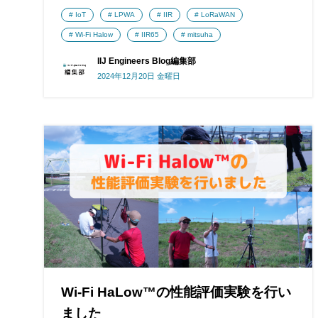
IoT
LPWA
IIR
LoRaWAN
Wi-Fi Halow
IIR65
mitsuha
IIJ Engineers Blog編集部
2024年12月20日 金曜日
Wi-Fi HaLow™の性能評価実験を行い
ました