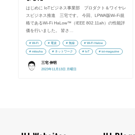
はじめに IoTビジネス事業部 プロダクト＆ワイヤレ
スビジネス推進 三宅です。 今回、LPWA版Wi-Fi規
格であるWi-Fi HaLow™（IEEE 802.11ah）の性能評
価を行いました。 皆さ…
Wi-Fi
電波
無線
Wi-Fi Halow
mitsuha
ネットワーク
IoT
iot-magazine
三宅 伸明
2023年11月13日 月曜日