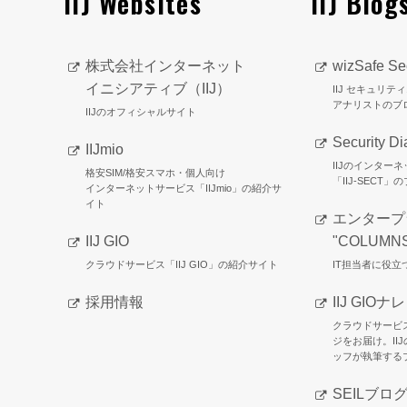
IIJ Websites
IIJ Blog
株式会社インターネット
wizSafe Sec
イニシアティブ（IIJ）
IIJ セキュリ
アナリストのブ
IIJのオフィシャルサイト
Security Di
IIJmio
IIJのインター
格安SIM/格安スマホ・個人向け
「IIJ-SECT」
インターネットサービス「IIJmio」の紹介サ
イト
エンタープ
IIJ GIO
"COLUMN
クラウドサービス「IIJ GIO」の紹介サイト
IT担当者に役
採用情報
IIJ GIOナ
クラウドサービ
ジをお届け。II
ッフが執筆する
SEILブロ