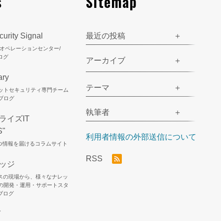
s
Sitemap
urity Signal
最近の投稿
ティオペレーションセンター/
ログ
アーカイブ
ary
テーマ
ネットセキュリティ専門チーム
のブログ
執筆者
ライズIT
S"
利用者情報の外部送信について
立つ情報を届けるコラムサイト
RSS
レッジ
スの現場から、様々なナレッ
Jの開発・運用・サポートスタ
ブログ
グ