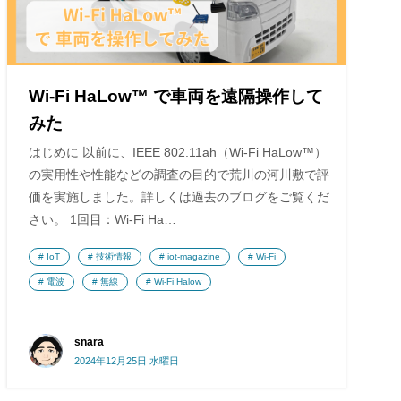
Wi-Fi HaLow™ で車両を遠隔操作して
みた
はじめに 以前に、IEEE 802.11ah（Wi-Fi HaLow™）
の実用性や性能などの調査の目的で荒川の河川敷で評
価を実施しました。詳しくは過去のブログをご覧くだ
さい。 1回目：Wi-Fi Ha…
IoT
技術情報
iot-magazine
Wi-Fi
電波
無線
Wi-Fi Halow
snara
2024年12月25日 水曜日