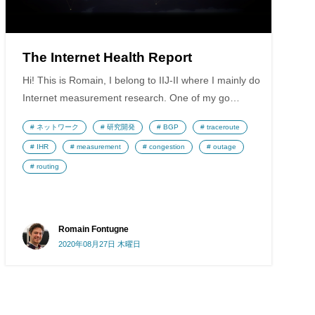
The Internet Health Report
Hi! This is Romain, I belong to IIJ-II where I mainly do
Internet measurement research. One of my go…
ネットワーク
研究開発
BGP
traceroute
IHR
measurement
congestion
outage
routing
Romain Fontugne
2020年08月27日 木曜日