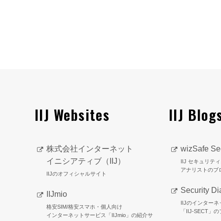
IIJ Websites
IIJ Blog
株式会社インターネット
wizSafe Sec
イニシアティブ（IIJ）
IIJ セキュリ
アナリストのブ
IIJのオフィシャルサイト
Security Di
IIJmio
IIJのインター
格安SIM/格安スマホ・個人向け
「IIJ-SECT」
インターネットサービス「IIJmio」の紹介サ