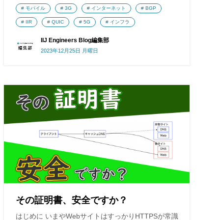
モバイル
3G
インターネット
BGP
IIR
QUIC
5G
インフラ
IIJ Engineers Blog編集部
2023年12月25日 月曜日
その証明書、安全ですか？
はじめに いまやWebサイトはすっかりHTTPSが常識