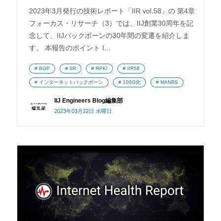
2023年3月発行の技術レポート「IIR vol.58」の 第4章
フォーカス・リサーチ（3）では、IIJ創業30周年を記
念して、IIJバックボーンの30年間の変遷を紹介しま
す。 本報告のポイント I…
BGP
IIR
RPKI
IIR58
インターネットバックボーン
100G化
MANRS
IIJ Engineers Blog編集部
2023年03月22日 水曜日