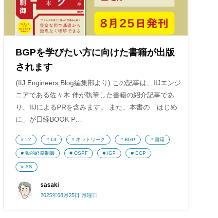
BGPを学びたい方に向けた書籍が出版
されます
(IIJ Engineers Blog編集部より) この記事は、IIJエンジ
ニアである佐々木 伸が執筆した書籍の紹介記事であ
り、IIJによるPRを含みます。 また、本書の「はじめ
に」が日経BOOK P…
L2
L3
ネットワーク
BGP
書籍
動的経路制御
OSPF
IGP
EGP
AS
sasaki
2025年08月25日 月曜日