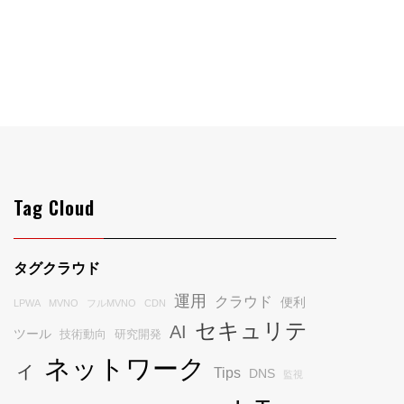
Tag Cloud
タグクラウド
運用
クラウド
便利
LPWA
MVNO
フルMVNO
CDN
セキュリテ
AI
ツール
技術動向
研究開発
ネットワーク
ィ
Tips
DNS
監視