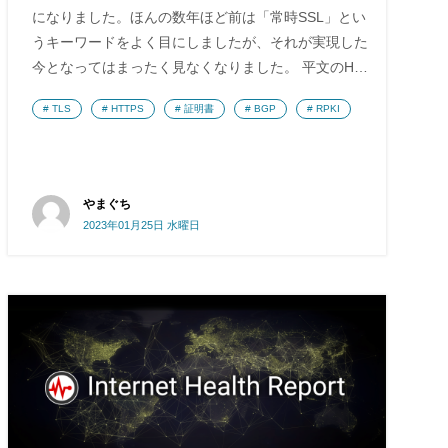
になりました。ほんの数年ほど前は「常時SSL」とい
うキーワードをよく目にしましたが、それが実現した
今となってはまったく見なくなりました。 平文のH…
TLS
HTTPS
証明書
BGP
RPKI
やまぐち
2023年01月25日 水曜日