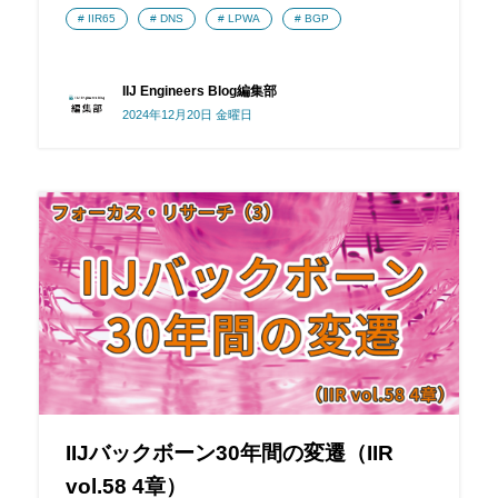
IIR65
DNS
LPWA
BGP
IIJ Engineers Blog編集部
2024年12月20日 金曜日
IIJバックボーン30年間の変遷（IIR
vol.58 4章）