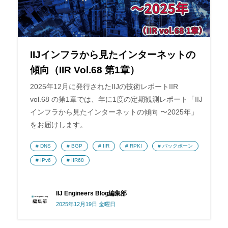
IIJインフラから見たインターネットの
傾向（IIR Vol.68 第1章）
2025年12月に発行されたIIJの技術レポートIIR
vol.68 の第1章では、年に1度の定期観測レポート「IIJ
インフラから見たインターネットの傾向 〜2025年」
をお届けします。
DNS
BGP
IIR
RPKI
バックボーン
IPv6
IIR68
IIJ Engineers Blog編集部
2025年12月19日 金曜日