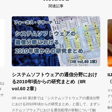
関連記事
システムソフトウェアの通信分野におけ
I
（
る2010年頃からの研究まとめ（IIR
回は
vol.60 2章）
事
※
続サ
グ
IIR vol.60 第2章では「システムソフトウェアの通信分野
ィ
における2010年頃からの研究まとめ」と題して、まずシ
触
ステムソフウェアにおける通信処理の挙動について触