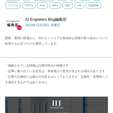
インフラ
HTTPS
IPv6
IIR61
DNS
LTE
技術情報
IIJ Engineers Blog編集部
2023年12月25日 月曜日
119
開発・運用の現場から、IIJのエンジニアが技術的な情報や取り組みについて
執筆する公式ブログを運営しています。
・掲載されている情報は公開日時点の情報です
・記事に書かれている意見は、筆者個人の意見が含まれる場合があります
・記事の正確性には細心の注意をはらっておりますが、正確性・有用性につ
き保証するものではありません
IIJ