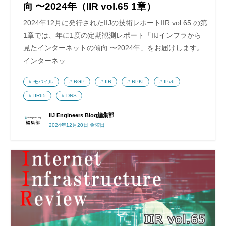
向 〜2024年（IIR vol.65 1章）
2024年12月に発行されたIIJの技術レポートIIR vol.65 の第
1章では、年に1度の定期観測レポート「IIJインフラから
見たインターネットの傾向 〜2024年」をお届けします。
インターネッ…
モバイル
BGP
IIR
RPKI
IPv6
IIR65
DNS
IIJ Engineers Blog編集部
2024年12月20日 金曜日