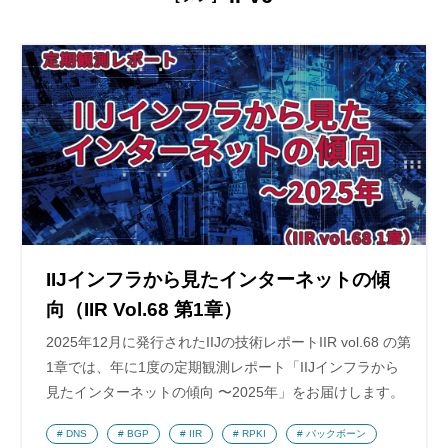
IIJインフラから見たインターネットの傾
向（IIR Vol.68 第1章）
2025年12月に発行されたIIJの技術レポートIIR vol.68 の第
1章では、年に1度の定期観測レポート「IIJインフラから
見たインターネットの傾向 〜2025年」をお届けします。
DNS
BGP
IIR
RPKI
バックボーン