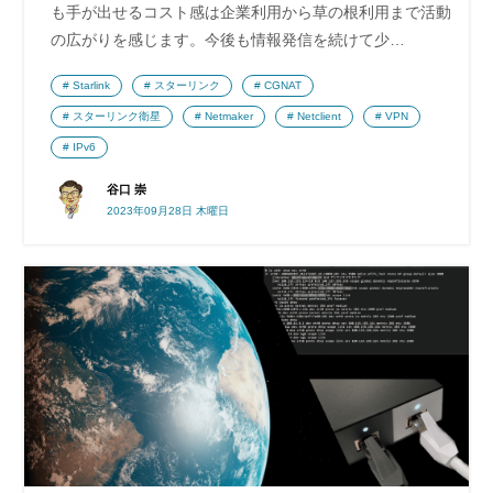
も手が出せるコスト感は企業利用から草の根利用まで活動
の広がりを感じます。今後も情報発信を続けて少…
Starlink
スターリンク
CGNAT
スターリンク衛星
Netmaker
Netclient
VPN
IPv6
谷口 崇
2023年09月28日 木曜日