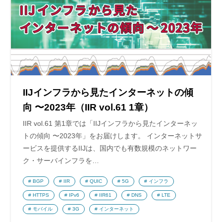
IIJインフラから見たインターネットの傾
向 〜2023年（IIR vol.61 1章）
IIR vol.61 第1章では「IIJインフラから見たインターネッ
トの傾向 〜2023年」をお届けします。 インターネットサ
ービスを提供するIIJは、国内でも有数規模のネットワー
ク・サーバインフラを…
BGP
IIR
QUIC
5G
インフラ
HTTPS
IPv6
IIR61
DNS
LTE
モバイル
3G
インターネット