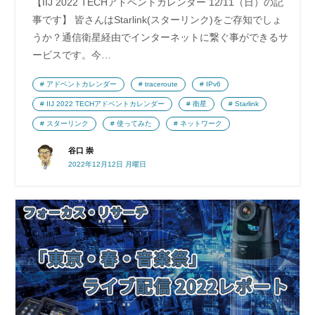
【IIJ 2022 TECHアドベントカレンダー 12/11（日）の記
事です】 皆さんはStarlink(スターリンク)をご存知でしょ
うか？通信衛星経由でインターネットに繋ぐ事ができるサ
ービスです。今…
アドベントカレンダー
traceroute
IPv6
IIJ 2022 TECHアドベントカレンダー
衛星
Starlink
スターリンク
使ってみた
ネットワーク
谷口 崇
2022年12月12日 月曜日