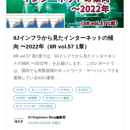
IIJインフラから見たインターネットの傾
向 〜2022年（IIR vol.57 1章）
IIR vol.57 第1章では「IIJインフラから見たインターネッ
トの傾向 〜2022年」をお届けします。 このレポートで
は、国内でも有数規模のネットワーク・サーバインフラを
運用しているIIJの運用…
IIR
バックボーン
IPv6
IIR57
BGP・経路数
DNSクエリ解析
モバイル 3G、LTEの状況
IIJ Engineers Blog編集部
2022年12月26日 月曜日