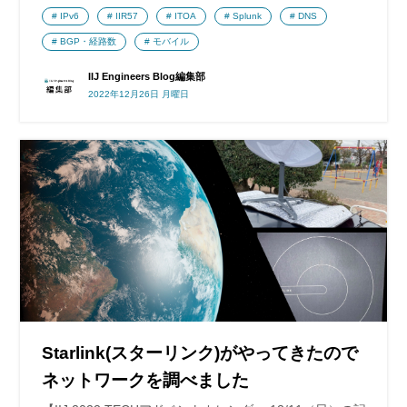
IPv6
IIR57
ITOA
Splunk
DNS
BGP・経路数
モバイル
IIJ Engineers Blog編集部
2022年12月26日 月曜日
Starlink(スターリンク)がやってきたので
ネットワークを調べました