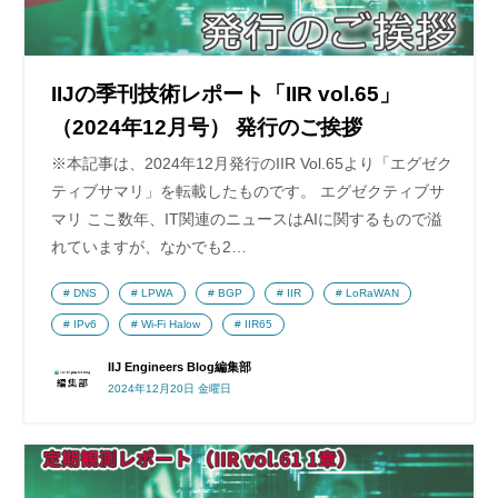
IIJの季刊技術レポート「IIR vol.65」
（2024年12月号） 発行のご挨拶
※本記事は、2024年12月発行のIIR Vol.65より「エグゼク
ティブサマリ」を転載したものです。 エグゼクティブサ
マリ ここ数年、IT関連のニュースはAIに関するもので溢
れていますが、なかでも2…
DNS
LPWA
BGP
IIR
LoRaWAN
IPv6
Wi-Fi Halow
IIR65
IIJ Engineers Blog編集部
2024年12月20日 金曜日