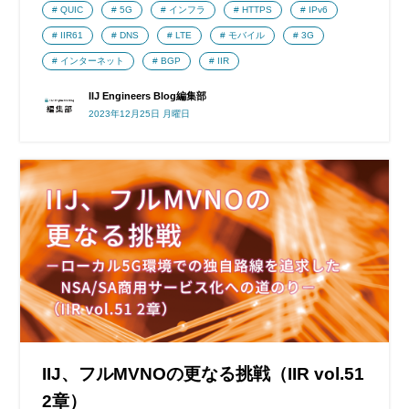
QUIC
5G
インフラ
HTTPS
IPv6
IIR61
DNS
LTE
モバイル
3G
インターネット
BGP
IIR
IIJ Engineers Blog編集部
2023年12月25日 月曜日
IIJ、フルMVNOの更なる挑戦（IIR vol.51
2章）