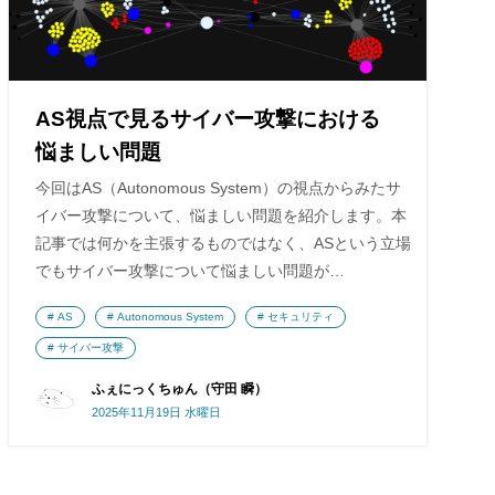
AS視点で見るサイバー攻撃における
悩ましい問題
今回はAS（Autonomous System）の視点からみたサ
イバー攻撃について、悩ましい問題を紹介します。本
記事では何かを主張するものではなく、ASという立場
でもサイバー攻撃について悩ましい問題が…
AS
Autonomous System
セキュリティ
サイバー攻撃
ふぇにっくちゅん（守田 瞬）
2025年11月19日 水曜日