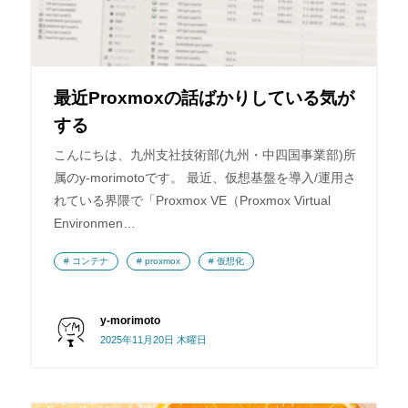
最近Proxmoxの話ばかりしている気が
する
こんにちは、九州支社技術部(九州・中四国事業部)所
属のy-morimotoです。 最近、仮想基盤を導入/運用さ
れている界隈で「Proxmox VE（Proxmox Virtual
Environmen…
コンテナ
proxmox
仮想化
y-morimoto
2025年11月20日 木曜日