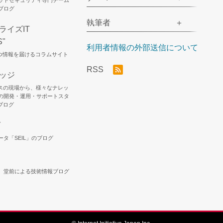
ネットセキュリティ専門チーム
のブログ
執筆者
ライズIT
S"
利用者情報の外部送信について
立つ情報を届けるコラムサイト
RSS
レッジ
スの現場から、様々なナレッ
Jの開発・運用・サポートスタ
ブログ
グ
ータ「SEIL」のブログ
ア、堂前による技術情報ブログ