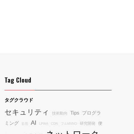
Tag Cloud
タグクラウド
セキュリティ
Tips
プログラ
技術動向
AI
ミング
便
研究開発
監視
LPWA
CDN
フルMVNO