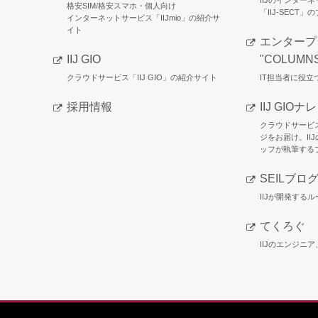
IIJのインター
格安SIM/格安スマホ・個人向け
「IIJ-SECT」
インターネットサービス「IIJmio」の紹介サ
イト
エンタープ
IIJ GIO
"COLUMN
クラウドサービス「IIJ GIO」の紹介サイト
IT担当者に役
採用情報
IIJ GIOナ
クラウドサービ
ジをお届け。II
ッフが執筆する
SEILブロ
IIJが開発するル
てくろぐ
IIJのエンジニ