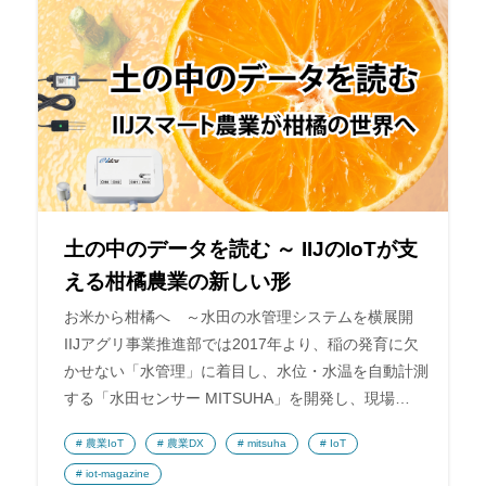
土の中のデータを読む ～ IIJのIoTが支
える柑橘農業の新しい形
お米から柑橘へ ～水田の水管理システムを横展開
IIJアグリ事業推進部では2017年より、稲の発育に欠
かせない「水管理」に着目し、水位・水温を自動計測
する「水田センサー MITSUHA」を開発し、現場…
農業IoT
農業DX
mitsuha
IoT
iot-magazine