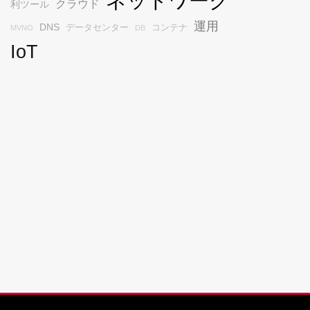
ネットワーク
クラウド
利ツール
運用
DNS
データセンター
コンテナ
MVNO
DB
IoT