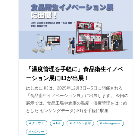
「温度管理を手軽に」食品衛生イノベ
ーション展にIIJが出展！
はじめに IIJは、2025年12月3日～5日に開催される
「食品衛生イノベーション展」に出展します。 今回の
展示では、食品工場や倉庫の温度・湿度管理をはじめ
とした センシングデータ(※1)を手軽に収集…
クラウド
IoT
イベント告知
iot-magazine
センサー