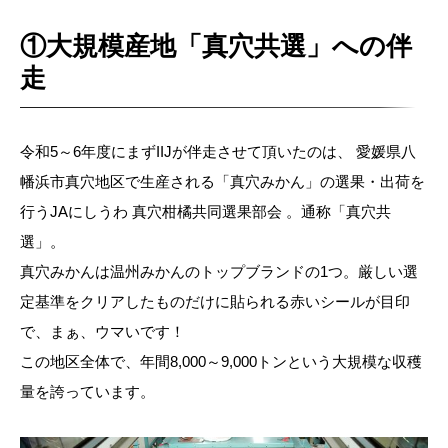
①大規模産地「真穴共選」への伴
走
令和5～6年度にまずIIJが伴走させて頂いたのは、 愛媛県八
幡浜市真穴地区で生産される「真穴みかん」の選果・出荷を
行うJAにしうわ 真穴柑橘共同選果部会 。通称「真穴共
選」。
真穴みかんは温州みかんのトップブランドの1つ。厳しい選
定基準をクリアしたものだけに貼られる赤いシールが目印
で、まぁ、ウマいです！
この地区全体で、年間8,000～9,000トンという大規模な収穫
量を誇っています。