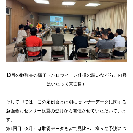
10月の勉強会の様子（ハロウィーン仕様の装いながら、内容
はいたって真面目）
そして
IIJ
では、この定例会とは別にセンサーデータに関する
勉強会もセンサー設置の翌月から開催させていただいていま
す。
第
1
回目（
9
月）は取得データを皆で見比べ、様々な予測につ