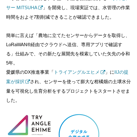
サー MITSUHA
」を開発し、現場実証では、水管理の作業
時間をおよそ7割削減できることが確認できました。
簡単に言えば「農地に立てたセンサーからデータを取得し、
LoRaWAN®経由でクラウドへ送信、専用アプリで確認す
る」仕組みで、その新たな展開先を模索していた矢先の令和
5年。
愛媛県のDX推進事業「
トライアングルエヒメ
」に
IIJの提
案が採択
され、センサーを使って膨大な柑橘畑の土壌水分
量を可視化し生育分析をするプロジェクトをスタートさせま
した。