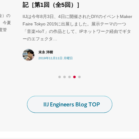
き
記［第1回（全5回）］
以前
の
IIJは今年8月3日、4日に開催されたDIYのイベントMaker
自
夏
Faire Tokyo 2019に出展しました。展示テーマの一つ
た。
「音楽×IoT」の作品として、IPネットワーク経由でギタ
ーのエフェクタ…
末永 洋樹
2019年11月11日 月曜日