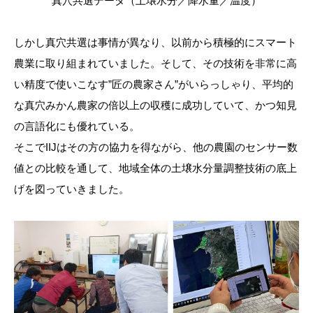
真穴共選データ（土壌水分／降水量／温度）
しかし真穴共選は事情が異なり、以前から積極的にスマート
農業に取り組まれていました。そして、その技術を非常に高
い精度で使いこなす
”
匠の農家さん
”
がいらっしゃり、平均的
な真穴みかん農家の倍以上の収穫に成功していて、かつ知見
の言語化にも優れている。
そこで
IIJ
はその方の協力を得ながら、他の農園のセンサー数
値との比較を通して、地域全体の土壌水分量調整技術の底上
げを図っていきました。