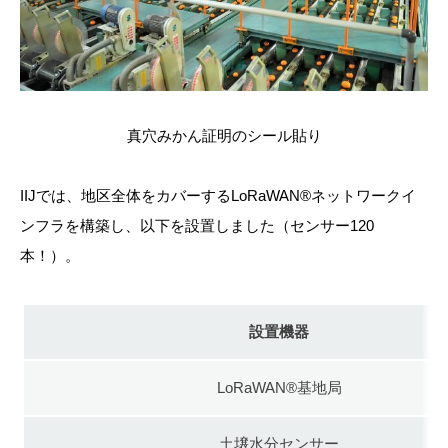
真穴みかん証明のシール貼り
IIJでは、地区全体をカバーする
LoRaWAN®
ネットワークイ
ンフラを構築し、以下を設置しました（センサー
120
本！）。
設置機器
LoRaWAN®基地局
土壌水分センサー