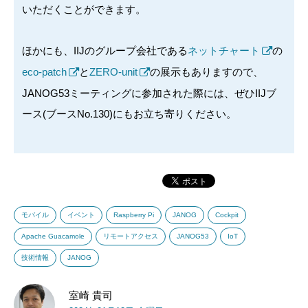
いただくことができます。
ほかにも、IIJのグループ会社である
ネットチャート
の
eco-patch
と
ZERO-unit
の展示もありますので、
JANOG53ミーティングに参加された際には、ぜひIIJブ
ース(ブースNo.130)にもお立ち寄りください。
モバイル
イベント
Raspberry Pi
JANOG
Cockpit
Apache Guacamole
リモートアクセス
JANOG53
IoT
技術情報
JANOG
室崎 貴司