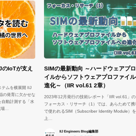
SIMの最新動向 ～ハードウェアプロファ
え
E
イルからソフトウェアプロファイルへの
ル
S
進化～（IIR vol.61 2章）
J
か
せな
2023年12月発行の技術レポート「IIR vol.61」の 第2章
「水
世
フォーカス・リサーチ（1）では、あらためて携帯電話
格
で使われるSIM（Subscriber Identity Module）を取り
く
上…
の
IIJ Engineers Blog編集部