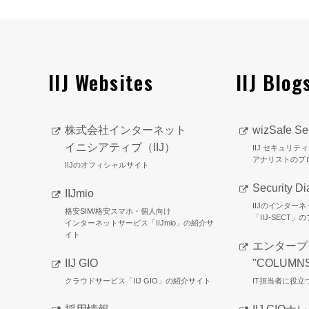
IIJ Websites
IIJ Blog
株式会社インターネット
wizSafe Sec
イニシアティブ（IIJ）
IIJ セキュリ
アナリストのブ
IIJのオフィシャルサイト
Security Di
IIJmio
IIJのインター
格安SIM/格安スマホ・個人向け
「IIJ-SECT」
インターネットサービス「IIJmio」の紹介サ
イト
エンタープ
IIJ GIO
"COLUMN
クラウドサービス「IIJ GIO」の紹介サイト
IT担当者に役