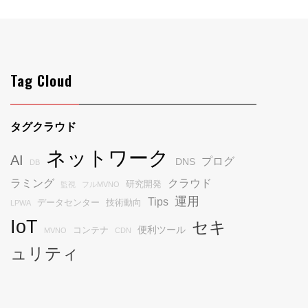
Tag Cloud
タグクラウド
ネットワーク
AI
プログ
DNS
DB
ラミング
クラウド
研究開発
監視
フルMVNO
運用
Tips
データセンター
技術動向
LPWA
IoT
セキ
便利ツール
コンテナ
MVNO
CDN
ュリティ