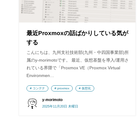
最近Proxmoxの話ばかりしている気が
する
こんにちは、九州支社技術部(九州・中四国事業部)所
属のy-morimotoです。 最近、仮想基盤を導入/運用さ
れている界隈で「Proxmox VE（Proxmox Virtual
Environmen…
コンテナ
proxmox
仮想化
y-morimoto
2025年11月20日 木曜日