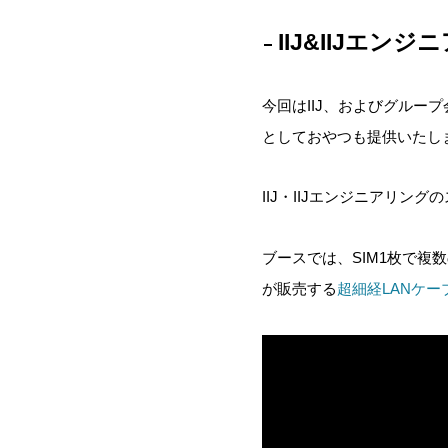
IIJ&IIJエ
今回はIIJ、およびグルー
としておやつも提供いたし
IIJ・IIJエンジニアリン
ブースでは、SIM1枚で複
が販売する
超細経LANケー