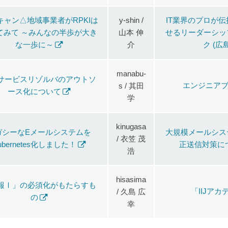
キャン△地域事業者がRPKIは
y-shin /
IT業界のプロが
てみて ～みんなの半歩が大き
山本 伸
せるリーダーシッ
な一歩に～
介
ク (広
manabu-
サービスリゾルバのアウトソ
エンジニアブ
s / 其田
ース化について
学
kinugasa
ガシーなEメールシステムを
大規模メールシス
/ 衣笠 茂
ubernetes化しました！
正送信対策について
浩
hisasima
報Ⅰ」の必須化がもたらすも
「IIJア
/ 久島 広
の
幸