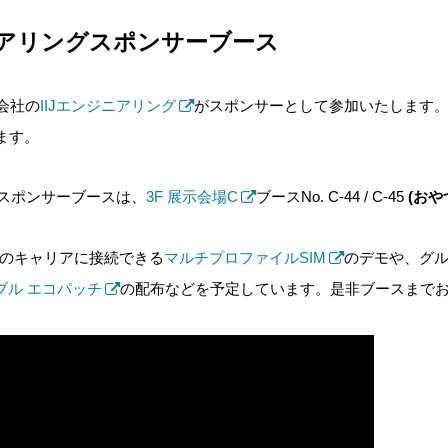
ンジニアリングスポンサーブース
プ会社の
IIJエンジニアリング
がスポンサーとして参加いたします。また、I
ます。
グのスポンサーブースは、
3F 展示会場C
ブースNo. C-44 / C-45
(おや
数のキャリアに接続できる
マルチプロファイルSIM
のデモや、グ
ブル エコパッチ
の配布などを予定しています。是非ブースまで