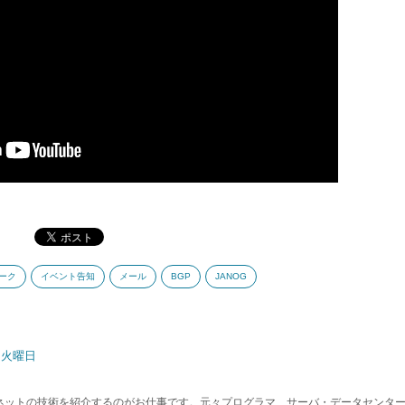
ーク
イベント告知
メール
BGP
JANOG
日 火曜日
ンターネットの技術を紹介するのがお仕事です。元々プログラマ、サーバ・データセンタ