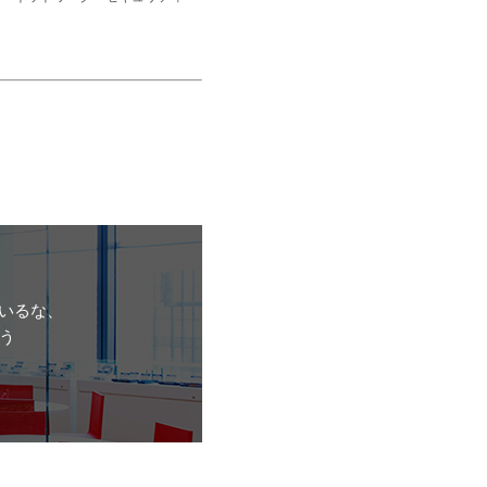
いるな、
う