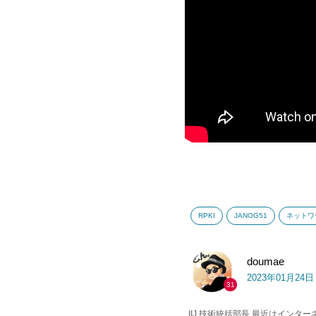
RPKI
JANOG51
ネットワ
doumae
2023年01月24
31
IIJ 技術統括部長 最近はイ