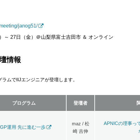
/meeting/janog51/
 日（水）～ 27日（金）＠山梨県富士吉田市 ＆ オンライン
登壇情報
ログラムでIIJエンジニアが登壇します。
プログラム
登壇者
APNICの理事
maz / 松
BGP運用 先に進む一歩
崎 吉伸