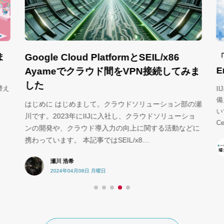
Google Cloud PlatformとSEIL/x86
ま
「
E
Ayameでクラウド間をVPN接続してみま
した
替え
I
備
はじめに はじめまして。クラウドソリューション部の瀬
いて
川です。2023年にIIJに入社し、クラウドソリューショ
Ce
ンの開発や、クラウド導入力の向上に関する活動などに
携わっています。 本記事ではSEIL/x8…
瀬川 浩希
2024年04月08日 月曜日