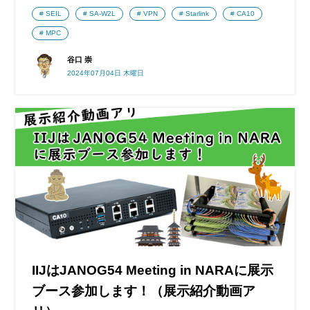
SEIL
SA-W2L
VPN
Starlink
CA10
MPC
谷口 崇
2024年07月04日 木曜日
IIJはJANOG54 Meeting in NARAに展示
ブース参加します！（展示紹介動画ア