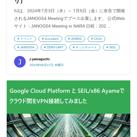
リ）
IIJは、2024年7月3日（水）～ 7月5日（金）に奈良で開催
されるJANOG54 Meetingでブース出展します。 公式Web
サイト：JANOG54 Meeting in NARA 日程：202…
イベント
eco-patch
JANOG
CA10
JANOG54
ZERO-UNIT
ネットチャート
SEIL
j-yamaguchi
2024年06月27日 木曜日