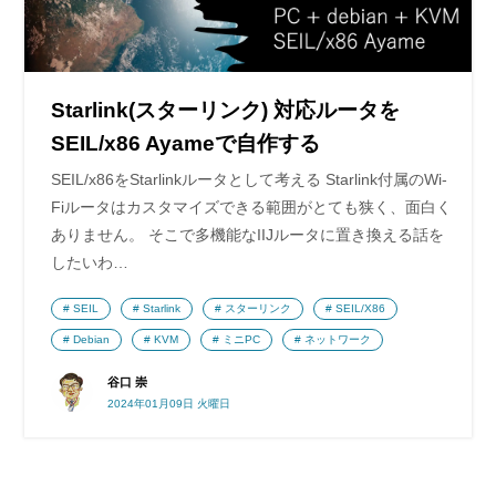
Starlink(スターリンク) 対応ルータを
SEIL/x86 Ayameで自作する
SEIL/x86をStarlinkルータとして考える Starlink付属のWi-
Fiルータはカスタマイズできる範囲がとても狭く、面白く
ありません。 そこで多機能なIIJルータに置き換える話を
したいわ…
SEIL
Starlink
スターリンク
SEIL/X86
Debian
KVM
ミニPC
ネットワーク
谷口 崇
2024年01月09日 火曜日