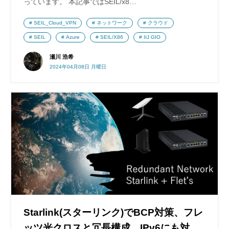
っています。 本記事ではSEIL/x8…
SEIL_Cloud_VPN
ネットワーク
クラウド
SEIL
Azure
SEIL/X86
IIJ GIO
瀬川 浩希
2024年04月08日 月曜日
Starlink(スターリンク)でBCP対策、フレ
ッツ光クロスと冗長構成、IPv6にも対