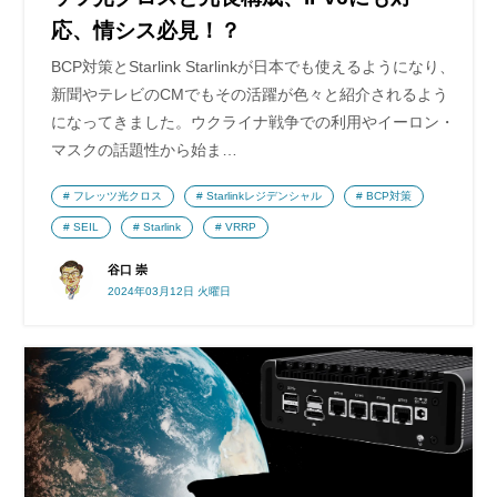
応、情シス必見！？
BCP対策とStarlink Starlinkが日本でも使えるようになり、
新聞やテレビのCMでもその活躍が色々と紹介されるよう
になってきました。ウクライナ戦争での利用やイーロン・
マスクの話題性から始ま…
フレッツ光クロス
Starlinkレジデンシャル
BCP対策
SEIL
Starlink
VRRP
谷口 崇
2024年03月12日 火曜日