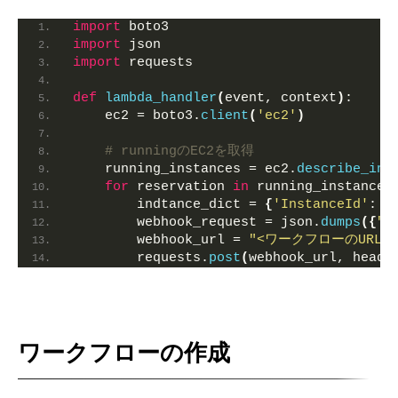
import
 boto3
import
 json
import
 requests
def
lambda_handler
(
event, context
)
:
    ec2 = boto3.
client
(
'ec2'
)
# runningのEC2を取得
    running_instances = ec2.
describe_ins
for
 reservation 
in
 running_instances
        indtance_dict = 
{
'InstanceId'
: r
        webhook_request = json.
dumps
({
"t
        webhook_url = 
"<ワークフローのURL>"
        requests.
post
(
webhook_url, heade
ワークフローの作成