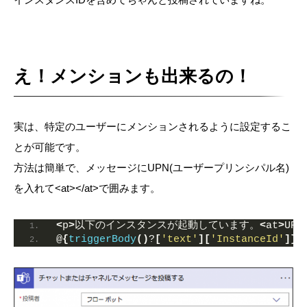
え！メンションも出来るの！
実は、特定のユーザーにメンションされるように設定するこ
とが可能です。
方法は簡単で、メッセージにUPN(
ユーザープリンシパル名)
を入れて<at></at>で囲みます。
<
p
>
以下のインスタンスが起動しています。
<
at
>
UPN
@
{
triggerBody
()
?
[
'text'
][
'InstanceId'
]}