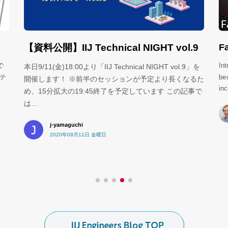
Fa
【資料公開】IIJ Technical NIGHT vol.9
In
で
本日9/11(金)18:00より「IIJ Technical NIGHT vol.9」を
be
テ
開催します！ ※前半のセッションが予定より長くなるた
in
使
め、15分拡大の19:45終了を予定しています この記事で
は…
j-yamaguchi
2020年09月11日 金曜日