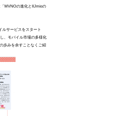
は「
MVNO
の進化と
IIJmio
の
イルサービス
をスタート
し
、
モバイル
市場の多様化
の歩みを
余すことなくご紹