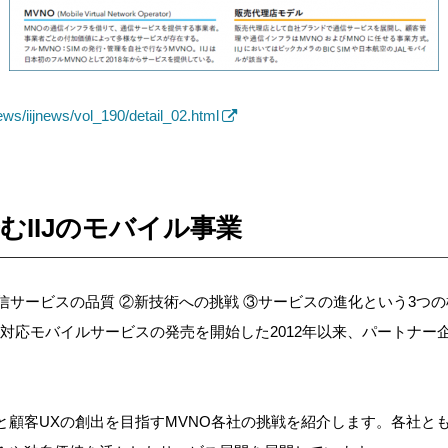
news/iijnews/vol_190/detail_02.html
歩む
IIJのモバイル事業
信サービスの品質
②
新技術への挑戦
③
サービスの進化という3つ
TE対応モバイルサービスの
発売を開始した2012年以来、パートナー
と顧客
UXの創出を目指すMVNO各社の挑戦
を紹介します。各社とも