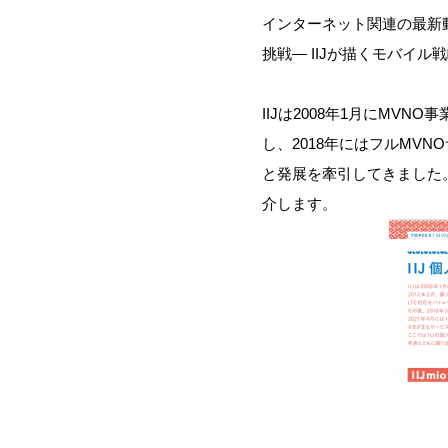
インターネット関連の最新
挑戦―
IIJ
が描くモバイル戦
I
I
Jは2008年1月にMVNO
し、
2018年にはフルMVN
と発展を牽引してき
ました
介します
。