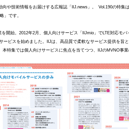
動向や技術情報をお届けする広報誌「
IIJ.news」
。
Vol.190
の特集
略
」です。
事業を開始
。
2012
年
2
月、個人向けサービス「
IIJmio
」で
LTE
対応モバ
Oサービスを
始めました。
IIJは
、
高品質で柔軟な
サービス
提供を旨と
。本特集では
個人向けサービスに焦点を当てつつ、
IIJのMVNO事業