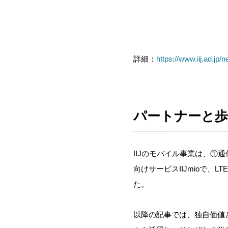
詳細：
https://www.iij.ad.jp/
パートナーと
IIJのモバイル事業は、①
通
向け
サービスIIJmioで
、
L
た。
以降の記事では、独自価値