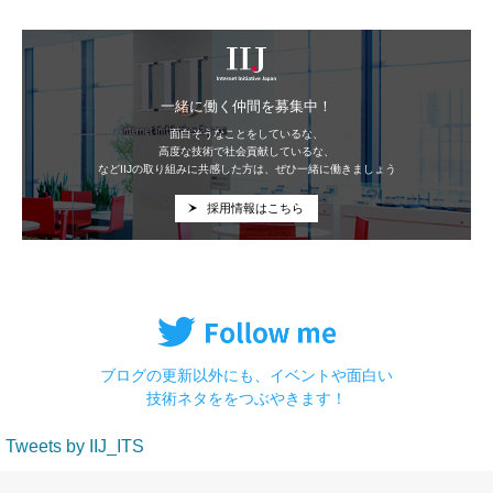
IIJ
一緒に働く仲間を募集中！
面白そうなことをしているな、
高度な技術で社会貢献しているな、
などIIJの取り組みに共感した方は、ぜひ一緒に働きましょう
採用情報はこちら
ブログの更新以外にも、イベントや面白い
技術ネタををつぶやきます！
Tweets by IIJ_ITS