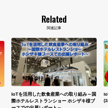
Related
関連記事
IoTを活用した飲食産業への取り組み～国
I
(
際ホテルレストランショー ホシザキ様ブ
ースでの出展レポート～