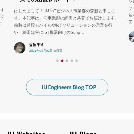
ソ
フ
介す
はじめまして！ IIJ IoTビジネス事業部の森脇と申しま
箱
ンタ
す。本記事は、同事業部の綿田と共著でお届けします。
回
年
森脇は普段モバイルやIoTソリューションの営業を行
い、綿田は主にIoT機器向けのScrip…
森脇 千裕
2021年04月02日 金曜日