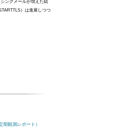
ッシングメールが増えた結
STARTTLS
）は進展しつつ
 定期観測レポート）