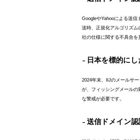
GoogleやYahooによる
送時、正規化アルゴリズム
社
の仕様に関する不具合を
日本を標的にし
2024年末、IIJのメールサ
が、フィッシングメールの
な警戒が必要
です。
送信ドメイン認