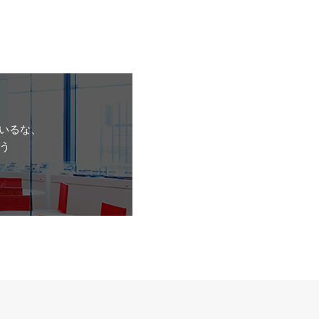
いるな、
う