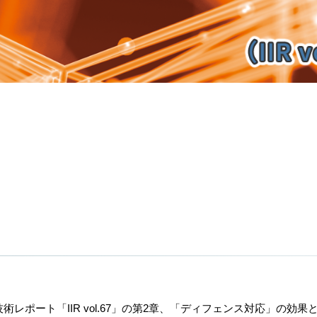
の技術レポート
「IIR vol.6
7
」
の第
2
章
、
「
ディフェンス対応」の効果