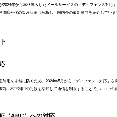
が
2024
年から本格導入した
メールサービスの
「ディフェンス対応」
経路暗号化の普及状況も分析し、国内外の最新動向を紹介していま
ント
応
不正利用を未然に防ぐため、2024年5月から「ディフェンス対応」を
事前に不正利用の兆候を察知し
て通信を制限することで、abuse
証（ARC）への対応