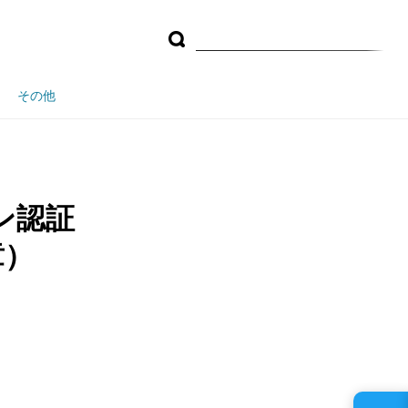
その他
ン認証
章）