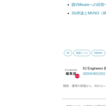
脱VMwareへの回
3G停波とMVNO（IIR 
IIR
迷惑メール
DMARC
IIJ Engineer
2025年09月25
119
開発・運用の現場から、IIJの