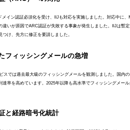
送信ドメイン認証必須化を受け、IIJも対応を実施
しました。対応中に、
の違い
が原因で
ARC認証が失敗する事象が発生
しました。
IIJ
は暫定
見つけ、先方に修正を要請しました。
たフィッシングメールの急増
ービスで
は過去最大級のフィッシングメールを観測しました。国内の
到達率を高めています。
2025年以降も高水準でフィッシングメー
証と経路暗号化統計