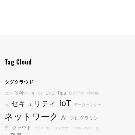
Tag Cloud
タグクラウド
Tips
便利ツール
DNS
研究開発
技術動
CDN
DB
IoT
セキュリティ
向
データセンター
ネットワーク
AI
プログラミン
グ
クラウド
コンテナ
フルMVNO
LPWA
MVNO
監