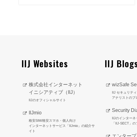
IIJ Websites
IIJ Blog
株式会社インターネット
wizSafe Sec
イニシアティブ（IIJ）
IIJ セキュリ
アナリストのブ
IIJのオフィシャルサイト
Security Di
IIJmio
IIJのインター
格安SIM/格安スマホ・個人向け
「IIJ-SECT」
インターネットサービス「IIJmio」の紹介サ
イト
エンタープ