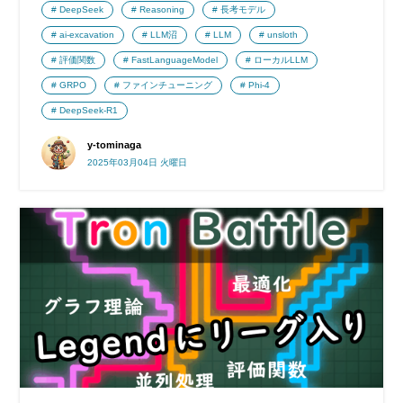
DeepSeek
Reasoning
長考モデル
ai-excavation
LLM沼
LLM
unsloth
評価関数
FastLanguageModel
ローカルLLM
GRPO
ファインチューニング
Phi-4
DeepSeek-R1
y-tominaga
2025年03月04日 火曜日