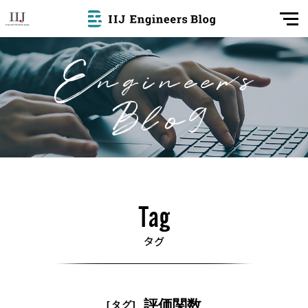
評価関数
[タグ]