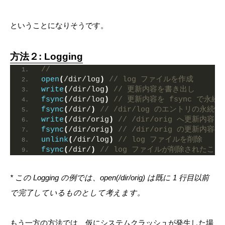
ということになりそうです。
方法２: Logging
//
open
(
/dir/log
)
// log ファイルを作成
write
(
/dir/log
)
// 更新内容を書き出し
fsync
(
/dir/log
)
// 更新内容を fsync で永続
fsync
(
/dir/
)
// /dir/log のエントリの永続
write
(
/dir/orig
)
// /dir/orig へ更新内容
fsync
(
/dir/orig
)
// /dir/orig の更新内
unlink
(
/dir/log
)
// log ファイルを削除
fsync
(
/dir/
)
// log ファイルが削除されたこと
* この Logging の例では、open(/dir/orig) は既に 1 行目以前
で完了しているものとして考えます。
もう一方の方法では、
仮にシステムクラッシュが発生した場