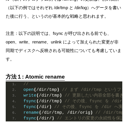
（以下の例ではそれぞれ /dir/tmp と /dir/log）へデータを書い
た後に行う、というのが基本的な戦略と思われます。
注意：以下の説明では、fsync が呼び出される前でも、
open、write、rename、unlink によって加えられた変更が非
同期でディスクへ反映される可能性についても考慮していま
す。
方法１: Atomic rename
//
open
(
/dir/tmp
)
// まず /dir/tmp というフ
write
(
/dir/tmp
)
// 更新したい内容全部を書き
fsync
(
/dir/tmp
)
// その後、fsync を /dir
fsync
(
/dir
)
// その後、fsync を /dir へ
rename
(
/dir/tmp, /dir/orig
)
// /dir/tmp
fsync
(
/dir/
)
// エントリの変更の永続性を保証