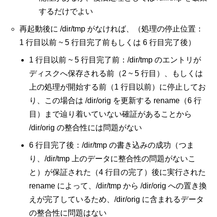
するだけでよい
再起動後に /dir/tmp がなければ、
（処理の停止位置：
1 行目以前 ~ 5 行目完了前もしくは 6 行目完了後）
1 行目以前 ~ 5 行目完了前：
/dir/tmp のエントリが
ディスクへ保存される前（2 ~ 5 行目）、もしくは
上の処理が開始する前（1 行目以前）に停止してお
り、この場合は /dir/orig を更新する rename（6 行
目）まで辿り着いていない確証があることから
/dir/orig の整合性には問題がない
6 行目完了後：
/dir/tmp の書き込みの成功（つま
り、/dir/tmp 上のデータに整合性の問題がないこ
と）が保証された（4 行目の完了）後に実行された
rename によって、/dir/tmp から /dir/orig への置き換
えが完了しているため、/dir/orig に含まれるデータ
の整合性に問題はない