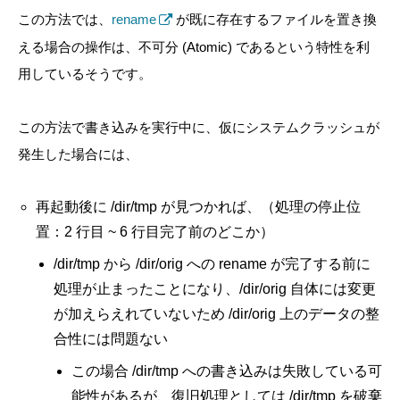
この方法では、
rename
が既に存在するファイルを置き換
える場合の操作は、不可分 (Atomic) であるという特性を利
用しているそうです。
この方法で書き込みを実行中に、仮にシステムクラッシュが
発生した場合には、
再起動後に /dir/tmp が見つかれば、（処理の停止位
置：2 行目 ~ 6 行目完了前のどこか）
/dir/tmp から /dir/orig への rename が完了する前に
処理が止まったことになり、/dir/orig 自体には変更
が加えらえれていないため /dir/orig 上のデータの整
合性には問題ない
この場合 /dir/tmp への書き込みは
失敗している可
能性が
あるが、
復旧処理としては
/dir/tmp を破棄