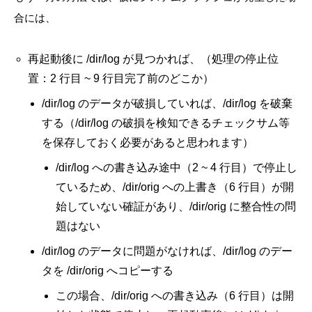
合には、
再起動後に /dir/log が見つかれば、
（処理の停止位
置：2 行目 ~ 9 行目完了前のどこか）
/dir/log のデータが破損していれば、/dir/log を破棄
する（/dir/log の破損を検知できるチェックサム等
を保存しておく必要があると思われます）
/dir/log への書き込み途中（2 ~ 4 行目）で停止し
ているため、/dir/orig への上書き（6 行目）が開
始していない確証があり、/dir/orig に整合性の問
題はない
/dir/log のデータに問題がなければ、/dir/log のデー
タを /dir/orig へコピーする
この場合、/dir/orig への書き込み（6 行目）は開