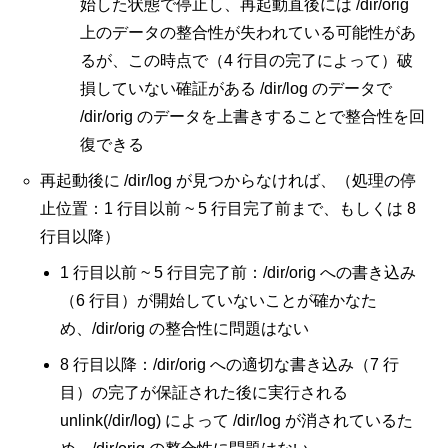
始した状態で停止し、再起動直後には /dir/orig
上のデータの整合性が失われている可能性があ
るが、この時点で（4 行目の完了によって）破
損していない確証がある /dir/log のデータで
/dir/orig のデータを上書きすることで整合性を回
復できる
再起動後に /dir/log が見つからなければ、
（処理の停
止位置：1 行目以前 ~ 5 行目完了前まで、もしくは 8
行目以降）
1 行目以前 ~ 5 行目完了前：/dir/orig への書き込み
（6 行目）が開始していないことが確かなた
め
、/dir/orig の整合性に問題はない
8 行目以降：
/dir/orig への適切な書き込み（7 行
目）の完了が保証された後に実行される
unlink(/dir/log) によって /dir/log が消されているた