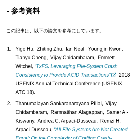
参考資料
この記事は、以下の論文を参考にしています。
Yige Hu,
Zhiting Zhu,
Ian Neal,
Youngjin Kwon,
Tianyu Cheng,
Vijay Chidambaram,
Emmett
Witchel,
“TxFS: Leveraging File-System Crash
Consistency to Provide ACID Transactions”
, 2018
USENIX Annual Technical Conference (USENIX
ATC 18).
Thanumalayan Sankaranarayana Pillai,
Vijay
Chidambaram,
Ramnatthan Alagappan,
Samer Al-
Kiswany,
Andrea C. Arpaci-Dusseau,
Remzi H.
Arpaci-Dusseau,
“All File Systems Are Not Created
Equal: On the Complexity of Crafting Crash-