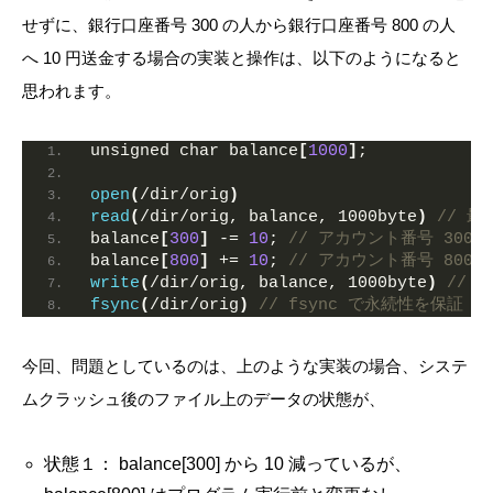
せずに、銀行口座番号 300 の人から銀行口座番号 800 の人
へ 10 円送金する場合の実装と操作は、以下のようになると
思われます。
unsigned char balance
[
1000
]
;
open
(
/dir/orig
)
read
(
/dir/orig, balance, 1000byte
)
// 
balance
[
300
]
 -= 
10
; 
// アカウント番号 300
balance
[
800
]
 += 
10
; 
// アカウント番号 800
write
(
/dir/orig, balance, 1000byte
)
// 
fsync
(
/dir/orig
)
// fsync で永続性を保証
今回、問題としているのは、上のような実装の場合、システ
ムクラッシュ後のファイル上のデータの状態が、
状態１： balance[300] から 10 減っているが、