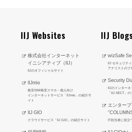
IIJ Websites
IIJ Blog
株式会社インターネット
wizSafe Sec
イニシアティブ（IIJ）
IIJ セキュリ
アナリストのブ
IIJのオフィシャルサイト
Security Di
IIJmio
IIJのインター
格安SIM/格安スマホ・個人向け
「IIJ-SECT」
インターネットサービス「IIJmio」の紹介サ
イト
エンタープ
IIJ GIO
"COLUMN
クラウドサービス「IIJ GIO」の紹介サイト
IT担当者に役