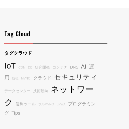
Tag Cloud
タグクラウド
IoT
AI
運
DNS
研究開発
コンテナ
CDN
DB
セキュリティ
用
クラウド
監視
MVNO
ネットワー
データセンター
技術動向
ク
プログラミン
便利ツール
フルMVNO
LPWA
グ
Tips