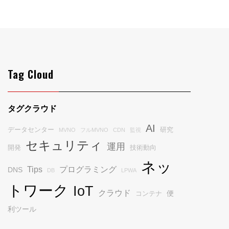
Tag Cloud
タグクラウド
AI
データセンター
研究
MVNO
フルMVNO
CDN
監視
セキュリティ
運用
開発
技術動向
ネッ
Tips
プログラミング
DNS
DB
LPWA
トワーク
IoT
クラウド
便
コンテナ
利ツール