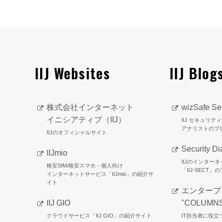
IIJ Websites
IIJ Blog
株式会社インターネット
wizSafe Sec
イニシアティブ（IIJ）
IIJ セキュリ
アナリストのブ
IIJのオフィシャルサイト
Security Di
IIJmio
IIJのインター
格安SIM/格安スマホ・個人向け
「IIJ-SECT」
インターネットサービス「IIJmio」の紹介サ
イト
エンタープ
IIJ GIO
"COLUMN
クラウドサービス「IIJ GIO」の紹介サイト
IT担当者に役