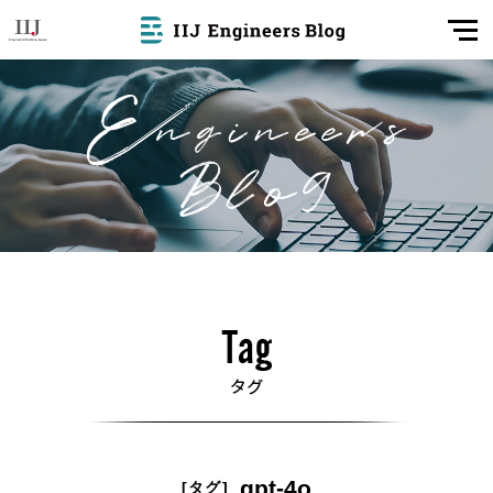
gpt-4o
[タグ]