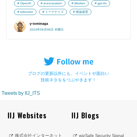
OpenAI
ai-excavation
tiktoken
gpt-4o
tokenizer
トークナイズ
推論速度
y-tominaga
2024年06月06日 木曜日
ブログの更新以外にも、イベントや面白い
技術ネタををつぶやきます！
Tweets by IIJ_ITS
IIJ Websites
IIJ Blogs
株式会社インターネット
wizSafe Security Signal