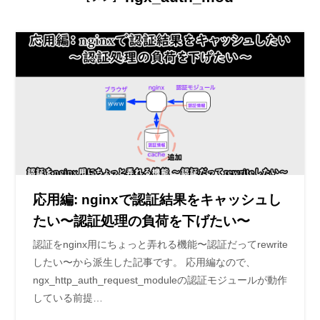
応用編: nginxで認証結果をキャッシュし
たい〜認証処理の負荷を下げたい〜
認証をnginx用にちょっと弄れる機能〜認証だってrewrite
したい〜から派生した記事です。 応用編なので、
ngx_http_auth_request_moduleの認証モジュールが動作
している前提…