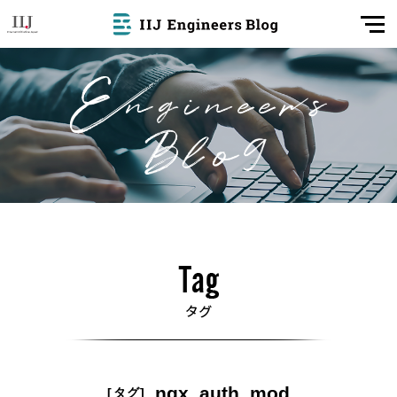
ngx_auth_mod
[タグ]