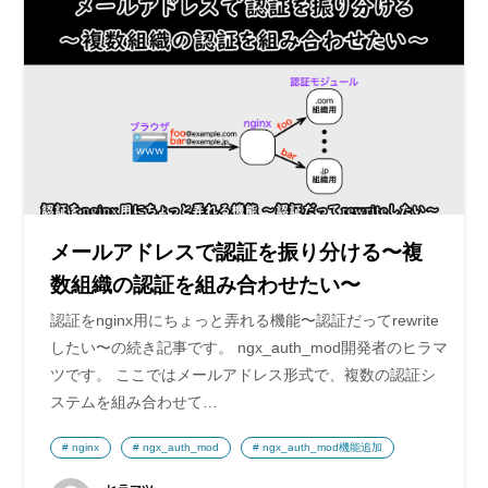
メールアドレスで認証を振り分ける〜複
数組織の認証を組み合わせたい〜
認証をnginx用にちょっと弄れる機能〜認証だってrewrite
したい〜の続き記事です。 ngx_auth_mod開発者のヒラマ
ツです。 ここではメールアドレス形式で、複数の認証シ
ステムを組み合わせて…
nginx
ngx_auth_mod
ngx_auth_mod機能追加