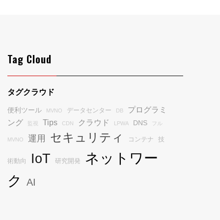
Tag Cloud
タグクラウド
プログラミ
便利ツール
データセンター
MVNO
DB
ング
Tips
クラウド
DNS
監視
CDN
LPWA
フル
セキュリティ
運用
コンテナ
技
MVNO
ネットワー
IoT
術動向
研究開発
ク
AI