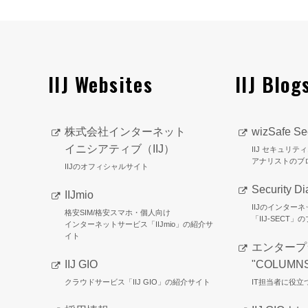
IIJ Websites
IIJ Blog
株式会社インターネット
wizSafe Sec
イニシアティブ（IIJ）
IIJ セキュリ
アナリストのブ
IIJのオフィシャルサイト
Security Di
IIJmio
IIJのインター
格安SIM/格安スマホ・個人向け
「IIJ-SECT」
インターネットサービス「IIJmio」の紹介サ
イト
エンタープ
IIJ GIO
"COLUMN
クラウドサービス「IIJ GIO」の紹介サイト
IT担当者に役