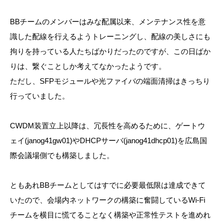
BBチームのメンバーはみな配属以来、メンテナンス性を意
識した配線を行えるようトレーニングし、配線の美しさにも
拘りを持っている人たちばかりだったのですが、この日ばか
りは、繋ぐことしか考えてなかったようです。
ただし、SFPモジュールや光ファイバの端面清掃はきっちり
行っていました。
CWDM装置立上以降は、冗長性を高めるために、ゲートウ
ェイ(janog41gw01)やDHCPサーバ(janog41dhcp01)を広島国
際会議場側でも構築しました。
ともあれBBチームとしてはすでに必要最低限は達成できて
いたので、会場内ネットワークの構築に奮闘しているWi-Fi
チームを横目に慌てることなく構築や正常性テストを進めれ