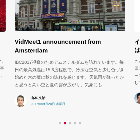
VidMeet1 announcement from
イ
は
Amsterdam
す。
こ
IBC2017視察のためアムステルダムを訪れています。毎
る事
回
日の最高気温は15,6度程度で、冷涼な空気と少し色づき
す。
ー
始めた木の葉に秋の訪れを感じます。天気雨が降ったか
し
と思うと高い空と夏の雲が広がり、気象にも…
山本 文治
2017年09月20日 水曜日