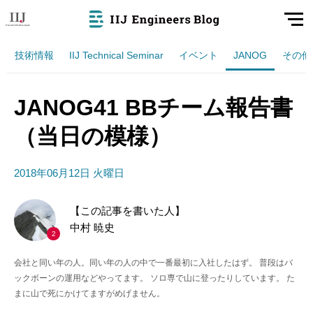
技術情報
IIJ Technical Seminar
イベント
JANOG
その他
JANOG41 BBチーム報告書
（当日の模様）
2018年06月12日 火曜日
【この記事を書いた人】
中村 暁史
2
会社と同い年の人。同い年の人の中で一番最初に入社したはず。 普段はバ
ックボーンの運用などやってます。 ソロ専で山に登ったりしています。 た
まに山で死にかけてますがめげません。