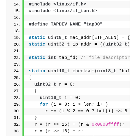
#include <linux/if.h>
#include <linux/if_tun.h>
#define TAPDEV_NAME "tap00"
static
uint8_t
 mac_addr
[
ETH_ALEN
]
 = 
{
0
static
uint32_t
 ip_addr = 
((
uint32_t
)
 1
static
int
 tap_fd; 
/* file descriptor f
static
uint16_t
checksum
(
uint8_t
 *buf, 
{
uint32_t
 r = 0;
{
uint16_t
 i = 0;
for
(
i = 0; i 
<
 len; i++
)
      r += 
(
i % 2 == 0 ? buf
[
i
]
<<
 8 : 
}
  r = 
(
r 
>>
 16
)
 + 
(
r & 
0x0000ffff
)
;
  r = 
(
r 
>>
 16
)
 + r;