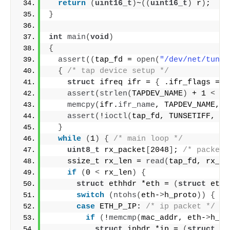
return
(
uint16_t
)
~
((
uint16_t
)
 r
)
;
}
int
main
(
void
)
{
assert
((
tap_fd = 
open
(
"/dev/net/tun"
,
{
/* tap device setup */
struct
 ifreq ifr = 
{
 .ifr_flags = I
assert
(
strlen
(
TAPDEV_NAME
)
 + 1 
<
si
memcpy
(
ifr.
ifr_name
, TAPDEV_NAME, 
s
assert
(
!
ioctl
(
tap_fd, TUNSETIFF, 
(
v
}
while
(
1
)
{
/* main loop */
uint8_t
 rx_packet
[
2048
]
; 
/* packet 
    ssize_t rx_len = 
read
(
tap_fd, rx_pa
if
(
0 
<
 rx_len
)
{
struct
 ethhdr *eth = 
(
struct
 ethh
switch
(
ntohs
(
eth-
>
h_proto
))
{
/*
case
 ETH_P_IP: 
/* ip packet */
if
(
!
memcmp
(
mac_addr, eth-
>
h_de
struct
 iphdr *ip = 
(
struct
 ip