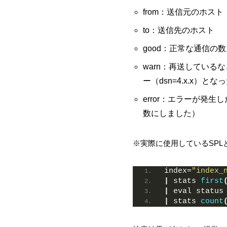
from：送信元のホスト
to：送信先のホスト
good：正常な通信
warn：再送してい
ー（dsn=4.x.x）
error：エラーが発
数にしました）
※実際に使用しているSPL
index=
"index_
|
 stats 
first
|
 eval status
|
 stats 
count