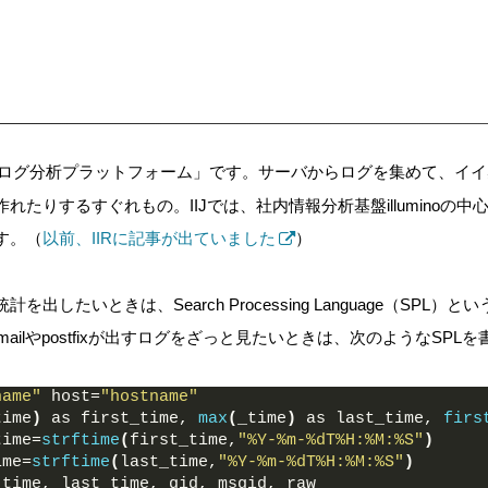
ログ分析プラットフォーム」です。サーバからログを集めて、イイ
れたりするすぐれもの。IIJでは、社内情報分析基盤illuminoの
す。（
以前、IIRに記事が出ていました
）
計を出したいときは、Search Processing Language（SP
mailやpostfixが出すログをざっと見たいときは、次のようなSPL
name"
 host=
"hostname"
time
)
 as first_time, 
max
(
_time
)
 as last_time, 
firs
time=
strftime
(
first_time,
"%Y-%m-%dT%H:%M:%S"
)
ime=
strftime
(
last_time,
"%Y-%m-%dT%H:%M:%S"
)
_time, last_time, qid, msgid, raw