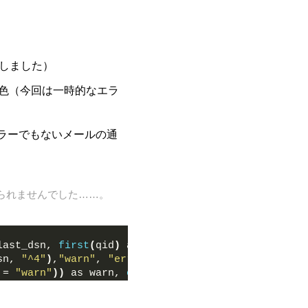
にしました）
橙色（今回は一時的なエラ
ラーでもないメールの通
られませんでした……。
last_dsn, 
first
(
qid
)
 as qid
sn, 
"^4"
)
,
"warn"
, 
"error"
))
 = 
"warn"
))
 as warn, 
count
(
eval
(
status = 
"error"
))