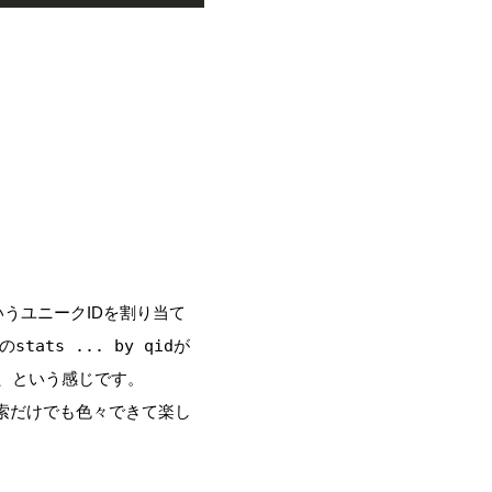
dというユニークIDを割り当て
目の
stats ... by qid
が
、という感じです。
索だけでも色々できて楽し