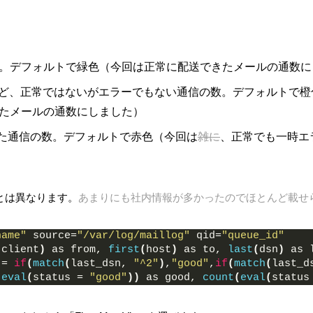
の数。デフォルトで緑色（今回は正常に配送できたメールの通数
るなど、正常ではないがエラーでもない通信の数。デフォルトで
となったメールの通数にしました）
生した通信の数。デフォルトで赤色（今回は
雑に
、正常でも一時エ
とは異なります。
あまりにも社内情報が多かったのでほとんど載せ
name"
 source=
"/var/log/maillog"
 qid=
"queue_id"
(
client
)
 as from, 
first
(
host
)
 as to, 
last
(
dsn
)
 as 
 = 
if
(
match
(
last_dsn, 
"^2"
)
,
"good"
,
if
(
match
(
last_d
(
eval
(
status = 
"good"
))
 as good, 
count
(
eval
(
status