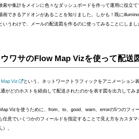
検索や集計をメインに色々なダッシュボードを作って運用に役立て
が描画できるアドオンがあることを知りました。しかも！既にillumi
というわけで、メールの配送図を作るのに使ってみることにしまし
ワサのFlow Map Vizを使って配
 Map Viz
という、ネットワークトラフィックをアニメーション
1通がどのホストを経由して配送されたのかを表す図を出力してみ
Map Vizを使うために、from、to、good、warn、errorの5つ
も任意でいくつかのフィールドを指定することで見え方をカスタマ
ん）。