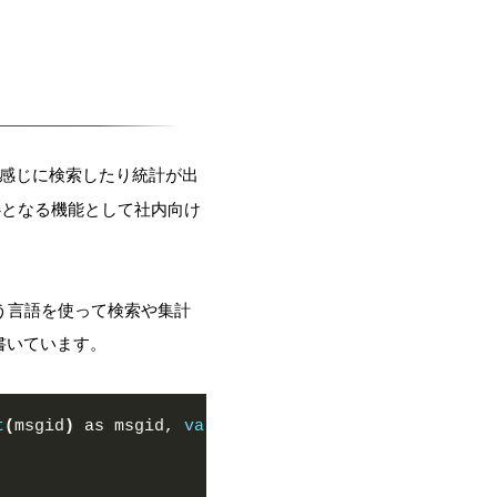
感じに検索したり統計が出
中心となる機能として社内向け
L）という言語を使って検索や集計
を書いています。
t
(
msgid
)
 as msgid, 
values
(
_raw
)
 as raw by qid