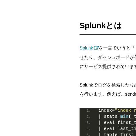
Splunkとは
Splunk
を一言でいうと「
せたり、ダッシュボードが作
にサービス提供されていま
Splunkでログを検索したり統
を行います。例えば、send
index=
"index_
|
 stats 
min
(
_
|
 eval first_
|
 eval last_t
|
 table first