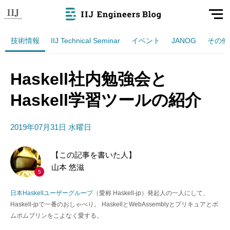
技術情報
IIJ Technical Seminar
イベント
JANOG
その他
Haskell社内勉強会と
Haskell学習ツールの紹介
2019年07月31日 水曜日
【この記事を書いた人】
山本 悠滋
5
日本Haskellユーザーグループ
（愛称 Haskell-jp）発起人の一人にして、
Haskell-jpで一番のおしゃべり。 HaskellとWebAssemblyとプリキュアとポ
ムポムプリンをこよなく愛する。