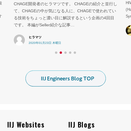
HI
段
CHAGE開発者のヒラマツです。 CHAGEの紹介と並行し
(H
は
て、CHAGEの中が気になる人に、CHAGEで使われてい
Sy
す
る技術をちょっと濃い目に解説するという企画の4回目
です。 本編がSeller紹介な記事…
ヒラマツ
2020年01月23日 木曜日
IIJ Websites
IIJ Blogs