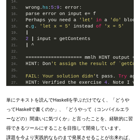
wrong.
hs
:
5
:
9
: error:
parse error on input e= f
Perhaps you need a 
'let'
in
 a 
'do'
 block
e.
g
. 
'let x = 5'
 instead 
of
'x = 5'
|
2
|
 input = getContents
|
 ^
==================== mmlh HINT output ==
HINT: Don
't assign the result of `getCon
FAIL: Your solution didn'
t pass. 
Try
 aga
HINT: Verified the exercise 
4.
 Note I ve
単にテキストを読んでHaskellを学ぶだけでなく、「どうや
ってHaskellで書くのか」、「どうやって（コンパイルエラ
ーなどの）間違いに気づくか」と言ったことを、経験的に習
得できるツールにすることを目指して開発しています。
課題を今より実践的なものまで発展させることが出来れば、