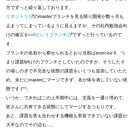
方でずっと繰り返しております。
リポジトリ
のmasterブランチを見る限り開発が数ヶ月も
止まってしまっているように見えますが、その社内勉強会向
けの修正を
ex6というブランチ
でずっと行っているので
す。
ブランチの名前から察せられるとおり当初はexercise 6、つ
まり課題6向けのブランチとしていたのですが、そうしたそ
の場しのぎで不完全な状態の課題をいくつも追加していたた
め、未だにmasterにマージできず、名が体を表していない状
態です (^^;
いつか、できればこの上半期中には、文面を一通り埋めて、
皆さんに共有できる状態にしてマージするつもりです。
あと、課題を答え合わせする機能も実装できていない課題が
大半なのでその辺も…。