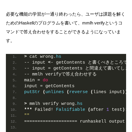
必要な機能の学習が一通り終わったら、ユーザは課題を解く
ためのHaskellのプログラムを書いて、mmlh verifyというコ
マンドで答え合わせをすることができるようになっていま
す。
>
 cat wrong.
hs
-- input 
<
- getContents と書くべきところで
-- input = getContents と間違えて書いてし
-- mmlh verifyで答え合わせする
main = 
do
input = getContents
putStr
(
unlines
(
reverse
(
lines input
)))
>
 mmlh verify wrong.
hs
***
 Failed! 
Falsifiable
(
after 
1
 test
)
:
""
==================== runhaskell output =