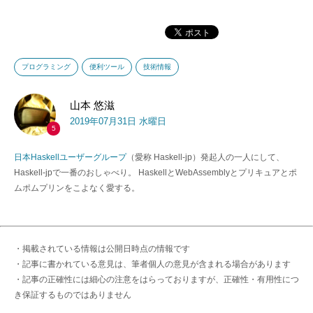
プログラミング
便利ツール
技術情報
山本 悠滋
2019年07月31日 水曜日
5
日本Haskellユーザーグループ
（愛称 Haskell-jp）発起人の一人にして、
Haskell-jpで一番のおしゃべり。 HaskellとWebAssemblyとプリキュアとポ
ムポムプリンをこよなく愛する。
・掲載されている情報は公開日時点の情報です
・記事に書かれている意見は、筆者個人の意見が含まれる場合があります
・記事の正確性には細心の注意をはらっておりますが、正確性・有用性につ
き保証するものではありません