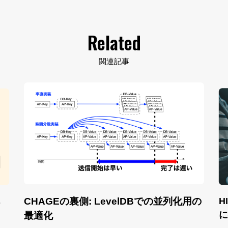
Related
関連記事
CHAGEの裏側: LevelDBでの並列化用の
H
s
に
最適化