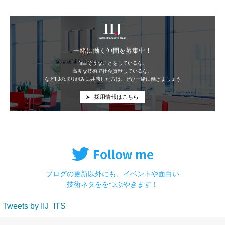
IIJ
一緒に働く仲間を募集中！
面白そうなことをしているな、
高度な技術で社会貢献しているな、
などIIJの取り組みに共感した方は、ぜひ一緒に働きましょう
採用情報はこちら
ブログの更新以外にも、イベントや面白い
技術ネタををつぶやきます！
Tweets by IIJ_ITS