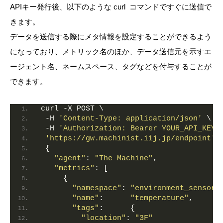
APIキー発行後、以下のような curl コマンドですぐに送信で
きます。
データを送信する際にメタ情報を設定することができるよう
になっており、メトリック名のほか、データ送信元を示すエ
ージェント名、ネームスペース、タグなどを付与することが
できます。
curl -X POST \
 -H 
'Content-Type: application/json'
 \
 -H 
'Authorization: Bearer YOUR_API_KEY'
'https://gw.machinist.iij.jp/endpoint'
 
 {
"agent"
: 
"The Machine"
,
"metrics"
: [
     {
"namespace"
: 
"environment_sensor"
"name"
:      
"temperature"
,
"tags"
:      {
"location"
: 
"3F"