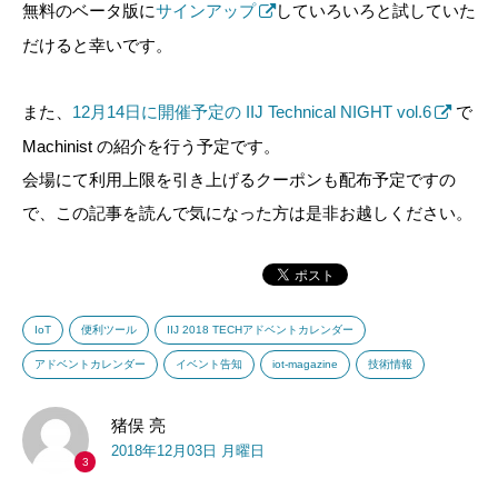
無料のベータ版に
サインアップ
していろいろと試していた
だけると幸いです。
また、
12月14日に開催予定の IIJ Technical NIGHT vol.6
で
Machinist の紹介を行う予定です。
会場にて利用上限を引き上げるクーポンも配布予定ですの
で、この記事を読んで気になった方は是非お越しください。
IoT
便利ツール
IIJ 2018 TECHアドベントカレンダー
アドベントカレンダー
イベント告知
iot-magazine
技術情報
猪俣 亮
2018年12月03日 月曜日
3