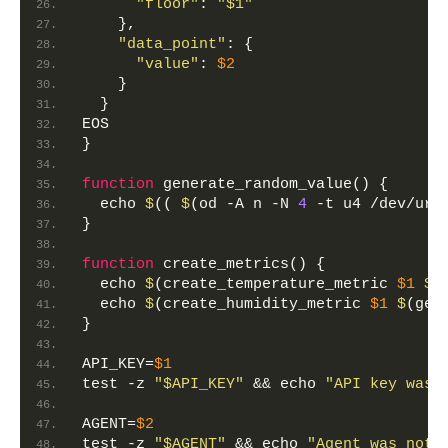
"floor"
: 
"$1"
    },
"data_point"
: {
"value"
: 
$2
    }
  }
EOS
}
function
 generate_random_value() {
  echo 
$
(( 
$
(od -A n -N 
4
 -t u4 /dev/ura
}
function
 create_metrics() {
  echo 
$
(create_temperature_metric 
$1
$
(
  echo 
$
(create_humidity_metric 
$1
$
(gen
}
API_KEY
=
$1
test -z 
"$API_KEY"
 && echo 
"API key was 
AGENT
=
$2
test -z 
"$AGENT"
 && echo 
"Agent was not 