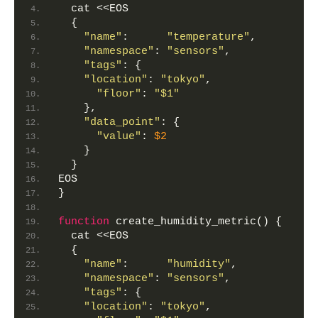
  cat <<EOS
  {
"name"
:      
"temperature"
,
"namespace"
: 
"sensors"
,
"tags"
: {
"location"
: 
"tokyo"
,
"floor"
: 
"$1"
    },
"data_point"
: {
"value"
: 
$2
    }
  }
EOS
}
function
 create_humidity_metric() {
  cat <<EOS
  {
"name"
:      
"humidity"
,
"namespace"
: 
"sensors"
,
"tags"
: {
"location"
: 
"tokyo"
,