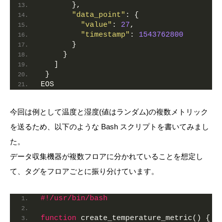
       },
"data_point"
: {
"value"
: 
27
,
"timestamp"
: 
1543762800
       }
     }
   ]
 }
EOS
今回は例として温度と湿度(値はランダム)の複数メトリック
を送るため、以下のような Bash スクリプトを書いてみまし
た。
データ収集機器が複数フロアに分かれていることを想定し
て、タグをフロアごとに振り分けています。
#!/usr/bin/bash
function
 create_temperature_metric() {