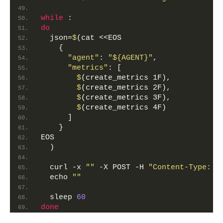
while
 :
do
  json
=
$
(cat <<EOS
    {
"agent"
: 
"${AGENT}"
,
"metrics"
: [
$
(create_metrics 1F),
$
(create_metrics 2F),
$
(create_metrics 3F),
$
(create_metrics 4F)
      ]
    }
EOS
  )
  curl -x 
""
 -X POST -H 
"Content-Type: a
  echo 
""
  sleep 
60
done