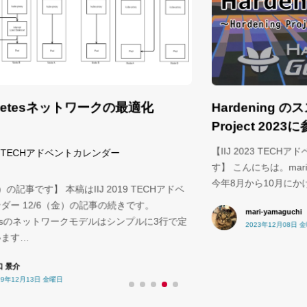
Hardening のススメ ～Hardening
Project 2023に参加してみた～
【
【IIJ 2023 TECHアドベントカレンダー 12/8の記事で
事
す】 こんにちは。mari-yamaguchiです。初投稿です。
て
今年8月から10月にかけてHardening Project 202…
ドベ
な
mari-yamaguchi
で定
2023年12月08日 金曜日