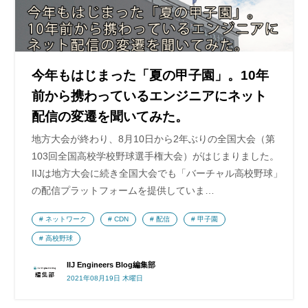
今年もはじまった「夏の甲子園」。10年
前から携わっているエンジニアにネット
配信の変遷を聞いてみた。
地方大会が終わり、8月10日から2年ぶりの全国大会（第
103回全国高校学校野球選手権大会）がはじまりました。
IIJは地方大会に続き全国大会でも「バーチャル高校野球」
の配信プラットフォームを提供していま…
ネットワーク
CDN
配信
甲子園
高校野球
IIJ Engineers Blog編集部
2021年08月19日 木曜日