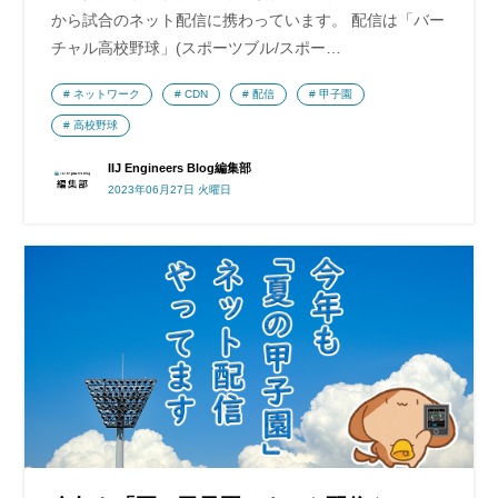
から試合のネット配信に携わっています。 配信は「バー
チャル高校野球」(スポーツブル/スポー…
ネットワーク
CDN
配信
甲子園
高校野球
IIJ Engineers Blog編集部
2023年06月27日 火曜日