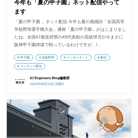
今年も「夏の甲子園」ネット配信やって
ます
「夏の甲子園 」ネット配信 今年も夏の風物詩「全国高等
学校野球選手権大会」通称「夏の甲子園」がはじまりまし
たね。全国47都道府県の49代表校の高校球児が今まさに
阪神甲子園球場で戦っているわけですが、I…
甲子園
高校野球
インターネット
配信
コンテンツ配信
IIJ Engineers Blog編集部
2022年08月15日 月曜日