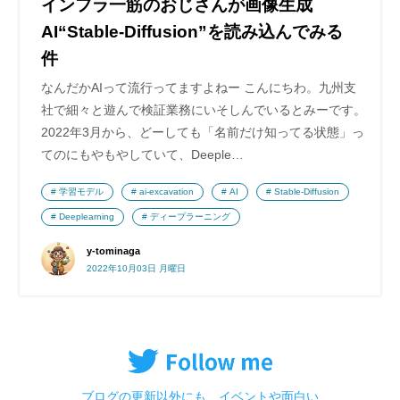
インフラ一筋のおじさんが画像生成
AI“Stable-Diffusion”を読み込んでみる
件
なんだかAIって流行ってますよねー こんにちわ。九州支
社で細々と遊んで検証業務にいそしんでいるとみーです。
2022年3月から、どーしても「名前だけ知ってる状態」っ
てのにもやもやしていて、Deeple…
学習モデル
ai-excavation
AI
Stable-Diffusion
Deeplearning
ディープラーニング
y-tominaga
2022年10月03日 月曜日
ブログの更新以外にも、イベントや面白い