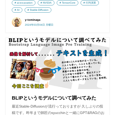
ai-excavation
NVIDIA
TensorCore
行列演算
AI
Stable-Diffusion
y-tominaga
2024年03月04日 月曜日
BLIPというモデルについて調べてみた
最近Stable-Diffusionが流行っておりますが 久しぶりの投
稿です。昨年まで師匠のsyucchinと一緒にGPT&RAGのお