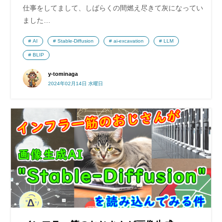
仕事をしてまして、しばらくの間燃え尽きて灰になってい
ました…
AI
Stable-Diffusion
ai-excavation
LLM
BLIP
y-tominaga
2024年02月14日 水曜日