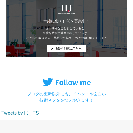
IIJ
一緒に働く仲間を募集中！
面白そうなことをしているな、
高度な技術で社会貢献しているな、
などIIJの取り組みに共感した方は、ぜひ一緒に働きましょう
採用情報はこちら
ブログの更新以外にも、イベントや面白い
技術ネタををつぶやきます！
Tweets by IIJ_ITS