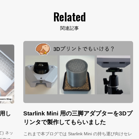
Related
関連記事
Starlink Mini 用の三脚アダプターを3Dプ
し
ゲ
の
リンタで製作してもらいました
ネッ
こ
これまで本ブログでは Starlink Mini の持ち運び向けセレ