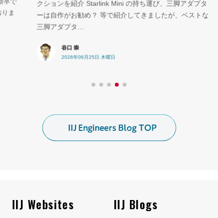
で
ン
クションを紹介 Starlink Mini の持ち運び、三脚アダプタ
ま
ス
ーは自作がお勧め？ 等で紹介してきましたが、ベストな
務
三脚アダプタ…
谷口 崇
2026年06月25日 木曜日
IIJ Websites
IIJ Blogs